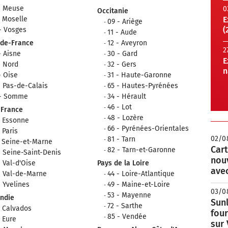
- Meuse
0
Occitanie
- Moselle
E
09 - Ariège
(
- Vosges
11 - Aude
-de-France
12 - Aveyron
2
- Aisne
30 - Gard
E
- Nord
32 - Gers
n
- Oise
31 - Haute-Garonne
- Pas-de-Calais
65 - Hautes-Pyrénées
 - Somme
34 - Hérault
46 - Lot
-France
48 - Lozère
- Essonne
66 - Pyrénées-Orientales
- Paris
02/0
81 - Tarn
- Seine-et-Marne
Cart
82 - Tarn-et-Garonne
- Seine-Saint-Denis
nou
- Val-d'Oise
Pays de la Loire
avec
- Val-de-Marne
44 - Loire-Atlantique
- Yvelines
49 - Maine-et-Loire
03/0
53 - Mayenne
ndie
Sunl
72 - Sarthe
- Calvados
fou
85 - Vendée
- Eure
sur