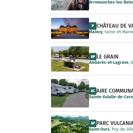
e
Arromanches-les-Bain
CHÂTEAU DE V
P
Maincy
, Seine-et-Marne
LE GRAIN
AP
Ambarès-et-Lagrave
, 
AIRE COMMUN
AC
Sainte-Eulalie-de-Cer
PARC VULCANI
AP
Saint-Ours
, Puy-de-Dô