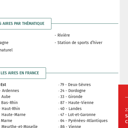
S AIRES PAR THÉMATIQUE
- Rivière
tagne
- Station de sports d’hiver
 naturel
LES AIRES EN FRANCE
Est
79 - Deux-Sèvres
- Ardennes
24 - Dordogne
- Aube
33 - Gironde
- Bas-Rhin
87 - Haute-Vienne
- Haut-Rhin
40 - Landes
2
- Haute-Marne
47 - Lot-et-Garonne
S
- Marne
64 - Pyrénées-Atlantiques
C
- Meurthe-et-Moselle
86 - Vienne