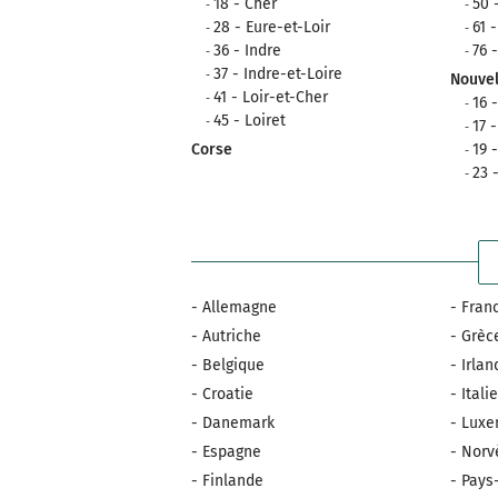
18 - Cher
50 
28 - Eure-et-Loir
61 
36 - Indre
76 
37 - Indre-et-Loire
Nouvel
41 - Loir-et-Cher
16 
45 - Loiret
17 
Corse
19 
23 
- Allemagne
- Fran
- Autriche
- Grèc
- Belgique
- Irla
- Croatie
- Itali
- Danemark
- Lux
- Espagne
- Norv
- Finlande
- Pays