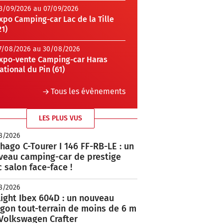
3/09/2026 au 07/09/2026
xpo Camping-car Lac de la Tille
21)
7/08/2026 au 30/08/2026
xpo-vente Camping-car Haras
ational du Pin (61)
Tous les évènements
LES PLUS VUS
8/2026
hago C-Tourer I 146 FF-RB-LE : un
veau camping-car de prestige
 salon face-face !
8/2026
ight Ibex 604D : un nouveau
rgon tout-terrain de moins de 6 m
 Volkswagen Crafter