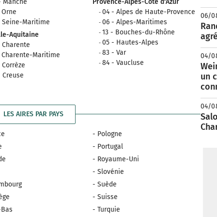
- Manche
Provence-Alpes-Côte d'Azur
- Orne
04 - Alpes de Haute-Provence
06/0
- Seine-Maritime
06 - Alpes-Maritimes
Rand
13 - Bouches-du-Rhône
le-Aquitaine
agré
05 - Hautes-Alpes
- Charente
83 - Var
- Charente-Maritime
04/0
84 - Vaucluse
- Corrèze
Wei
- Creuse
un c
con
04/0
LES AIRES PAR PAYS
Salo
Cha
ce
- Pologne
e
- Portugal
nde
- Royaume-Uni
e
- Slovénie
embourg
- Suède
ège
- Suisse
-Bas
- Turquie