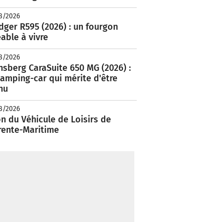
8/2026
ger R595 (2026) : un fourgon
able à vivre
8/2026
nsberg CaraSuite 650 MG (2026) :
amping-car qui mérite d'être
nu
8/2026
n du Véhicule de Loisirs de
rente-Maritime