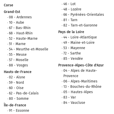
46 - Lot
Corse
48 - Lozère
Grand-Est
66 - Pyrénées-Orientales
08 - Ardennes
81 - Tarn
10 - Aube
82 - Tarn-et-Garonne
67 - Bas-Rhin
Pays de la Loire
68 - Haut-Rhin
44 - Loire-Atlantique
52 - Haute-Marne
49 - Maine-et-Loire
51 - Marne
53 - Mayenne
54 - Meurthe-et-Moselle
72 - Sarthe
55 - Meuse
85 - Vendée
57 - Moselle
88 - Vosges
Provence-Alpes-Côte d'Azur
04 - Alpes de Haute-
Hauts-de-France
Provence
02 - Aisne
06 - Alpes-Maritimes
59 - Nord
13 - Bouches-du-Rhône
60 - Oise
05 - Hautes-Alpes
62 - Pas-de-Calais
83 - Var
80 - Somme
84 - Vaucluse
Île-de-France
91 - Essonne