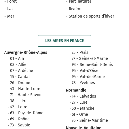
- Forêt
- Parc naturel
- Lac
- Rivière
- Mer
- Station de sports d’hiver
LES AIRES EN FRANCE
Auvergne-Rhône-Alpes
75 - Paris
01 - Ain
77 - Seine-et-Marne
03 - Allier
93 - Seine-Saint-Denis
07 - Ardêche
95 - Val-d'Oise
15 - Cantal
94 - Val-de-Marne
26 - Drôme
78 - Yvelines
43 - Haute-Loire
Normandie
74 - Haute-Savoie
14 - Calvados
38 - Isère
27 - Eure
42 - Loire
50 - Manche
63 - Puy-de-Dôme
61 - Orne
69 - Rhône
76 - Seine-Maritime
73 - Savoie
Nouvelle-Aquitaine