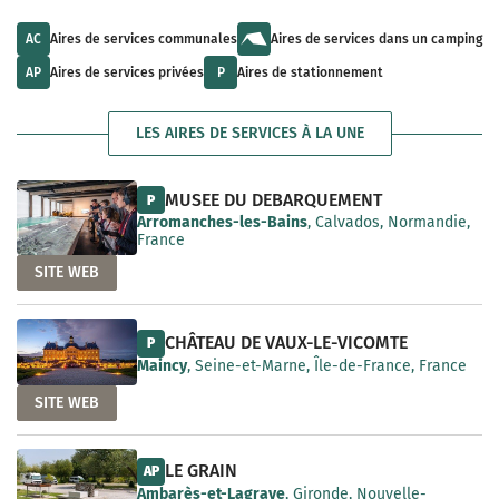
u
l
a
l
t
i
t
s
AC
Aires de services communales
Aires de services dans un camping
l
s
a
a
a
v
AP
Aires de services privées
P
Aires de stationnement
b
v
a
l
a
i
e
i
l
LES AIRES DE SERVICES À LA UNE
l
a
a
b
b
l
l
e
MUSEE DU DEBARQUEMENT
P
e
Arromanches-les-Bains
, Calvados, Normandie,
France
SITE WEB
CHÂTEAU DE VAUX-LE-VICOMTE
P
Maincy
, Seine-et-Marne, Île-de-France, France
SITE WEB
LE GRAIN
AP
Ambarès-et-Lagrave
, Gironde, Nouvelle-