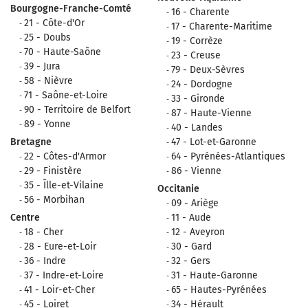
Bourgogne-Franche-Comté
16 - Charente
21 - Côte-d'Or
17 - Charente-Maritime
25 - Doubs
19 - Corrèze
70 - Haute-Saône
23 - Creuse
39 - Jura
79 - Deux-Sèvres
58 - Nièvre
24 - Dordogne
71 - Saône-et-Loire
33 - Gironde
90 - Territoire de Belfort
87 - Haute-Vienne
89 - Yonne
40 - Landes
Bretagne
47 - Lot-et-Garonne
22 - Côtes-d'Armor
64 - Pyrénées-Atlantiques
29 - Finistère
86 - Vienne
35 - Îlle-et-Vilaine
Occitanie
56 - Morbihan
09 - Ariège
Centre
11 - Aude
18 - Cher
12 - Aveyron
28 - Eure-et-Loir
30 - Gard
36 - Indre
32 - Gers
37 - Indre-et-Loire
31 - Haute-Garonne
41 - Loir-et-Cher
65 - Hautes-Pyrénées
45 - Loiret
34 - Hérault