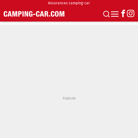
Assurances camping-car
S'abonner
Boutique
Newsletter
Annonces
Podcasts
Vidéos
Actualités
Essais
Accueil & stationnement
Accessoires
Achat & vente
Fourgons & Vans