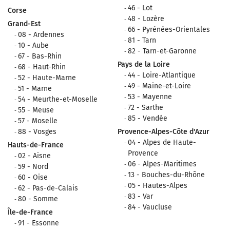
46 - Lot
Corse
48 - Lozère
Grand-Est
66 - Pyrénées-Orientales
08 - Ardennes
81 - Tarn
10 - Aube
82 - Tarn-et-Garonne
67 - Bas-Rhin
Pays de la Loire
68 - Haut-Rhin
44 - Loire-Atlantique
52 - Haute-Marne
49 - Maine-et-Loire
51 - Marne
53 - Mayenne
54 - Meurthe-et-Moselle
72 - Sarthe
55 - Meuse
85 - Vendée
57 - Moselle
88 - Vosges
Provence-Alpes-Côte d'Azur
04 - Alpes de Haute-
Hauts-de-France
Provence
02 - Aisne
06 - Alpes-Maritimes
59 - Nord
13 - Bouches-du-Rhône
60 - Oise
05 - Hautes-Alpes
62 - Pas-de-Calais
83 - Var
80 - Somme
84 - Vaucluse
Île-de-France
91 - Essonne