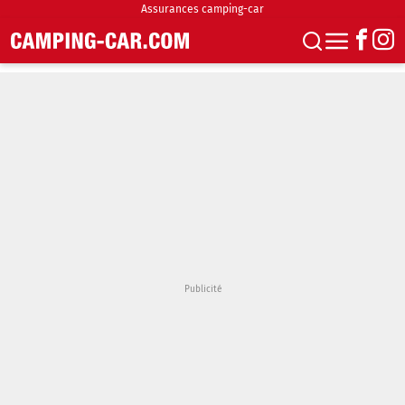
Assurances camping-car
S'abonner
Boutique
Newsletter
Annonces
Podcasts
Vidéos
Actualités
Essais
Accueil & stationnement
Accessoires
Achat & vente
Fourgons & Vans