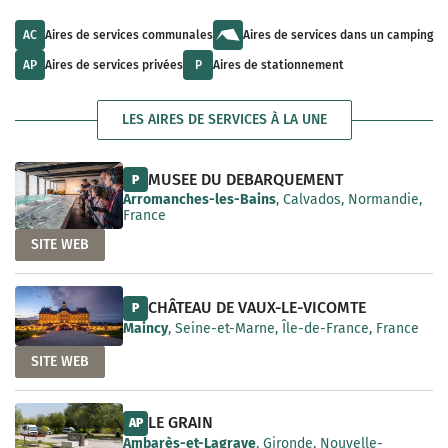
u
l
a
l
t
i
t
s
AC
Aires de services communales
Aires de services dans un camping
l
s
a
a
a
v
AP
Aires de services privées
P
Aires de stationnement
b
v
a
l
a
i
e
i
l
LES AIRES DE SERVICES À LA UNE
l
a
a
b
b
l
l
e
MUSEE DU DEBARQUEMENT
P
e
Arromanches-les-Bains
, Calvados, Normandie,
France
SITE WEB
CHÂTEAU DE VAUX-LE-VICOMTE
P
Maincy
, Seine-et-Marne, Île-de-France, France
SITE WEB
LE GRAIN
AP
Ambarès-et-Lagrave
, Gironde, Nouvelle-