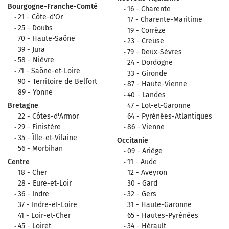
Bourgogne-Franche-Comté
16 - Charente
21 - Côte-d'Or
17 - Charente-Maritime
25 - Doubs
19 - Corrèze
70 - Haute-Saône
23 - Creuse
39 - Jura
79 - Deux-Sèvres
58 - Nièvre
24 - Dordogne
71 - Saône-et-Loire
33 - Gironde
90 - Territoire de Belfort
87 - Haute-Vienne
89 - Yonne
40 - Landes
Bretagne
47 - Lot-et-Garonne
22 - Côtes-d'Armor
64 - Pyrénées-Atlantiques
29 - Finistère
86 - Vienne
35 - Îlle-et-Vilaine
Occitanie
56 - Morbihan
09 - Ariège
Centre
11 - Aude
18 - Cher
12 - Aveyron
28 - Eure-et-Loir
30 - Gard
36 - Indre
32 - Gers
37 - Indre-et-Loire
31 - Haute-Garonne
41 - Loir-et-Cher
65 - Hautes-Pyrénées
45 - Loiret
34 - Hérault