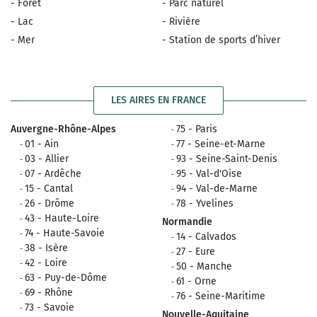
- Forêt
- Parc naturel
- Lac
- Rivière
- Mer
- Station de sports d’hiver
LES AIRES EN FRANCE
Auvergne-Rhône-Alpes
75 - Paris
01 - Ain
77 - Seine-et-Marne
03 - Allier
93 - Seine-Saint-Denis
07 - Ardêche
95 - Val-d'Oise
15 - Cantal
94 - Val-de-Marne
26 - Drôme
78 - Yvelines
43 - Haute-Loire
Normandie
74 - Haute-Savoie
14 - Calvados
38 - Isère
27 - Eure
42 - Loire
50 - Manche
63 - Puy-de-Dôme
61 - Orne
69 - Rhône
76 - Seine-Maritime
73 - Savoie
Nouvelle-Aquitaine