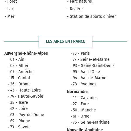
- Forêt
- Parc naturel
- Lac
- Rivière
- Mer
- Station de sports d’hiver
LES AIRES EN FRANCE
Auvergne-Rhône-Alpes
75 - Paris
01 - Ain
77 - Seine-et-Marne
03 - Allier
93 - Seine-Saint-Denis
07 - Ardêche
95 - Val-d'Oise
15 - Cantal
94 - Val-de-Marne
26 - Drôme
78 - Yvelines
43 - Haute-Loire
Normandie
74 - Haute-Savoie
14 - Calvados
38 - Isère
27 - Eure
42 - Loire
50 - Manche
63 - Puy-de-Dôme
61 - Orne
69 - Rhône
76 - Seine-Maritime
73 - Savoie
Nouvelle-Aquitaine