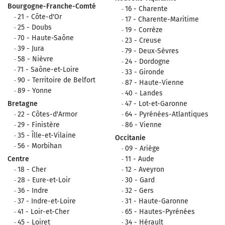
Bourgogne-Franche-Comté
16 - Charente
21 - Côte-d'Or
17 - Charente-Maritime
25 - Doubs
19 - Corrèze
70 - Haute-Saône
23 - Creuse
39 - Jura
79 - Deux-Sèvres
58 - Nièvre
24 - Dordogne
71 - Saône-et-Loire
33 - Gironde
90 - Territoire de Belfort
87 - Haute-Vienne
89 - Yonne
40 - Landes
Bretagne
47 - Lot-et-Garonne
22 - Côtes-d'Armor
64 - Pyrénées-Atlantiques
29 - Finistère
86 - Vienne
35 - Îlle-et-Vilaine
Occitanie
56 - Morbihan
09 - Ariège
Centre
11 - Aude
18 - Cher
12 - Aveyron
28 - Eure-et-Loir
30 - Gard
36 - Indre
32 - Gers
37 - Indre-et-Loire
31 - Haute-Garonne
41 - Loir-et-Cher
65 - Hautes-Pyrénées
45 - Loiret
34 - Hérault