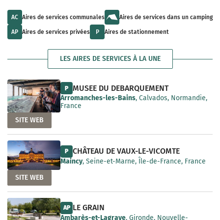
u
l
a
l
t
i
t
s
AC
Aires de services communales
Aires de services dans un camping
l
s
a
a
a
v
AP
Aires de services privées
P
Aires de stationnement
b
v
a
l
a
i
e
i
l
LES AIRES DE SERVICES À LA UNE
l
a
a
b
b
l
l
e
MUSEE DU DEBARQUEMENT
P
e
Arromanches-les-Bains
, Calvados, Normandie,
France
SITE WEB
CHÂTEAU DE VAUX-LE-VICOMTE
P
Maincy
, Seine-et-Marne, Île-de-France, France
SITE WEB
LE GRAIN
AP
Ambarès-et-Lagrave
, Gironde, Nouvelle-