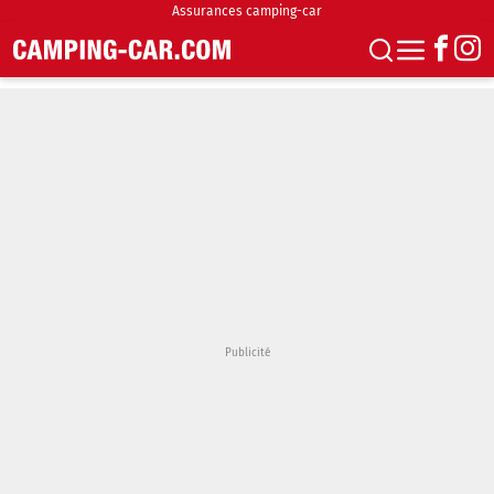
Assurances camping-car
S'abonner
Boutique
Newsletter
Annonces
Podcasts
Vidéos
Actualités
Essais
Accueil & stationnement
Accessoires
Achat & vente
Fourgons & Vans