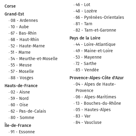
46 - Lot
Corse
48 - Lozère
Grand-Est
66 - Pyrénées-Orientales
08 - Ardennes
81 - Tarn
10 - Aube
82 - Tarn-et-Garonne
67 - Bas-Rhin
Pays de la Loire
68 - Haut-Rhin
44 - Loire-Atlantique
52 - Haute-Marne
49 - Maine-et-Loire
51 - Marne
53 - Mayenne
54 - Meurthe-et-Moselle
72 - Sarthe
55 - Meuse
85 - Vendée
57 - Moselle
88 - Vosges
Provence-Alpes-Côte d'Azur
04 - Alpes de Haute-
Hauts-de-France
Provence
02 - Aisne
06 - Alpes-Maritimes
59 - Nord
13 - Bouches-du-Rhône
60 - Oise
05 - Hautes-Alpes
62 - Pas-de-Calais
83 - Var
80 - Somme
84 - Vaucluse
Île-de-France
91 - Essonne