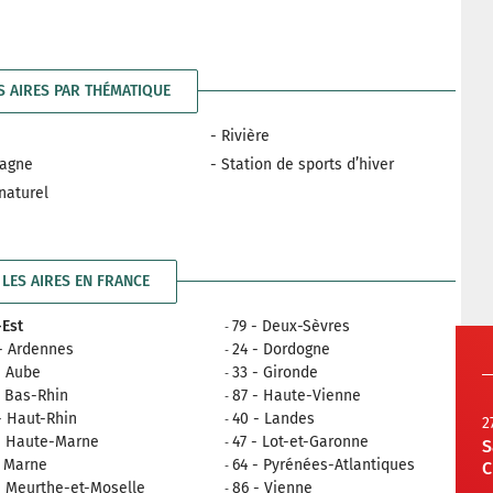
S AIRES PAR THÉMATIQUE
- Rivière
tagne
- Station de sports d’hiver
 naturel
LES AIRES EN FRANCE
Est
79 - Deux-Sèvres
- Ardennes
24 - Dordogne
- Aube
33 - Gironde
- Bas-Rhin
87 - Haute-Vienne
- Haut-Rhin
40 - Landes
2
- Haute-Marne
47 - Lot-et-Garonne
S
- Marne
64 - Pyrénées-Atlantiques
C
- Meurthe-et-Moselle
86 - Vienne