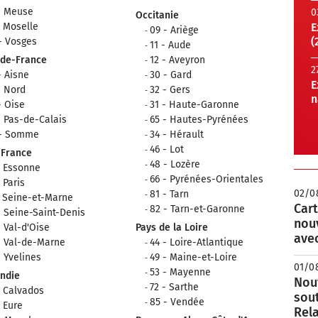
- Meuse
0
Occitanie
- Moselle
E
09 - Ariège
(
- Vosges
11 - Aude
-de-France
12 - Aveyron
2
- Aisne
30 - Gard
E
- Nord
32 - Gers
n
- Oise
31 - Haute-Garonne
- Pas-de-Calais
65 - Hautes-Pyrénées
 - Somme
34 - Hérault
46 - Lot
-France
48 - Lozère
- Essonne
66 - Pyrénées-Orientales
- Paris
02/0
81 - Tarn
- Seine-et-Marne
Cart
82 - Tarn-et-Garonne
- Seine-Saint-Denis
nou
- Val-d'Oise
Pays de la Loire
avec
- Val-de-Marne
44 - Loire-Atlantique
- Yvelines
49 - Maine-et-Loire
01/0
53 - Mayenne
ndie
Nouv
72 - Sarthe
- Calvados
sou
85 - Vendée
- Eure
Rela