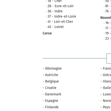
18 - Cher
50 
28 - Eure-et-Loir
61 
36 - Indre
76 
37 - Indre-et-Loire
Nouvel
41 - Loir-et-Cher
16 
45 - Loiret
17 
Corse
19 
23 
- Allemagne
- Fran
- Autriche
- Grèc
- Belgique
- Irla
- Croatie
- Itali
- Danemark
- Lux
- Espagne
- Norv
- Finlande
- Pays