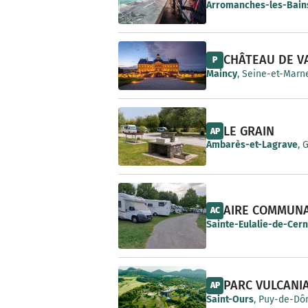
e
Arromanches-les-Bain
CHÂTEAU DE V
P
Maincy
, Seine-et-Marne
LE GRAIN
AP
Ambarès-et-Lagrave
, 
AIRE COMMUN
AC
Sainte-Eulalie-de-Cer
PARC VULCANI
AP
Saint-Ours
, Puy-de-Dô