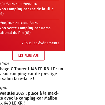
3/09/2026 au 07/09/2026
xpo Camping-car Lac de la Tille
21)
7/08/2026 au 30/08/2026
xpo-vente Camping-car Haras
ational du Pin (61)
Tous les évènements
LES PLUS VUS
8/2026
hago C-Tourer I 146 FF-RB-LE : un
veau camping-car de prestige
 salon face-face !
8/2026
eautés 2027 : place à la maxi-
te avec le camping-car Malibu
x 640 LE XR !