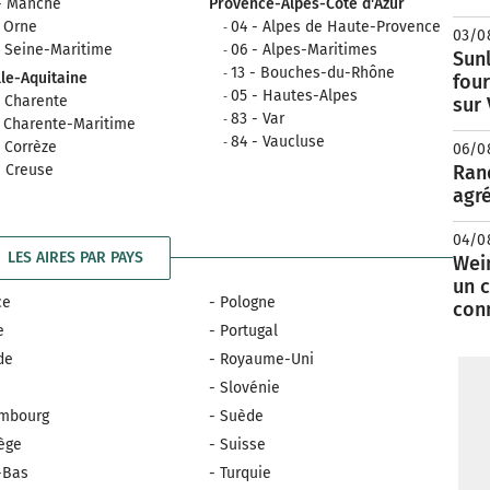
- Manche
Provence-Alpes-Côte d'Azur
- Orne
04 - Alpes de Haute-Provence
03/0
- Seine-Maritime
06 - Alpes-Maritimes
Sunl
13 - Bouches-du-Rhône
le-Aquitaine
fou
05 - Hautes-Alpes
- Charente
sur
83 - Var
- Charente-Maritime
84 - Vaucluse
- Corrèze
06/0
- Creuse
Rand
agré
04/0
LES AIRES PAR PAYS
Wei
un c
ce
- Pologne
con
e
- Portugal
nde
- Royaume-Uni
e
- Slovénie
embourg
- Suède
ège
- Suisse
-Bas
- Turquie