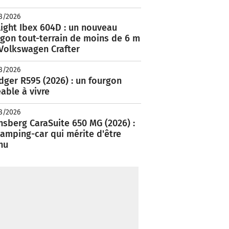
8/2026
ight Ibex 604D : un nouveau
rgon tout-terrain de moins de 6 m
 Volkswagen Crafter
8/2026
ger R595 (2026) : un fourgon
able à vivre
8/2026
nsberg CaraSuite 650 MG (2026) :
amping-car qui mérite d'être
nu