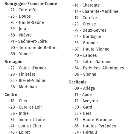
Bourgogne-Franche-Comté
16 - Charente
21 - Côte-d'Or
17 - Charente-Maritime
25 - Doubs
19 - Corrèze
70 - Haute-Saône
23 - Creuse
39 - Jura
79 - Deux-Sèvres
58 - Nièvre
24 - Dordogne
71 - Saône-et-Loire
33 - Gironde
90 - Territoire de Belfort
87 - Haute-Vienne
89 - Yonne
40 - Landes
Bretagne
47 - Lot-et-Garonne
22 - Côtes-d'Armor
64 - Pyrénées-Atlantiques
29 - Finistère
86 - Vienne
35 - Îlle-et-Vilaine
Occitanie
56 - Morbihan
09 - Ariège
Centre
11 - Aude
18 - Cher
12 - Aveyron
28 - Eure-et-Loir
30 - Gard
36 - Indre
32 - Gers
37 - Indre-et-Loire
31 - Haute-Garonne
41 - Loir-et-Cher
65 - Hautes-Pyrénées
45 - Loiret
34 - Hérault