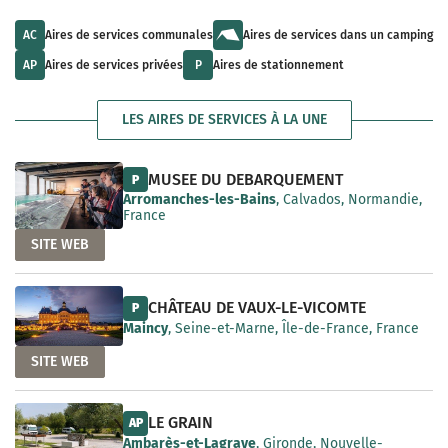
u
l
a
l
t
i
t
s
AC
Aires de services communales
Aires de services dans un camping
l
s
a
a
a
v
AP
Aires de services privées
P
Aires de stationnement
b
v
a
l
a
i
e
i
l
LES AIRES DE SERVICES À LA UNE
l
a
a
b
b
l
l
e
MUSEE DU DEBARQUEMENT
P
e
Arromanches-les-Bains
, Calvados, Normandie,
France
SITE WEB
CHÂTEAU DE VAUX-LE-VICOMTE
P
Maincy
, Seine-et-Marne, Île-de-France, France
SITE WEB
LE GRAIN
AP
Ambarès-et-Lagrave
, Gironde, Nouvelle-