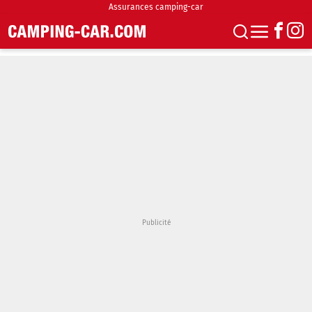
Assurances camping-car
S'abonner
Boutique
Newsletter
Annonces
Podcasts
Vidéos
Actualités
Essais
Accueil & stationnement
Accessoires
Achat & vente
Fourgons & Vans