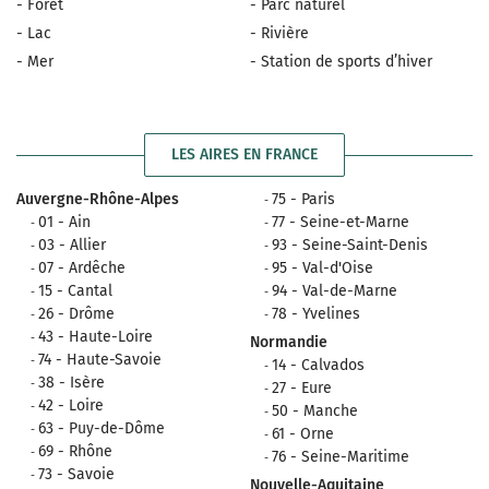
- Forêt
- Parc naturel
- Lac
- Rivière
- Mer
- Station de sports d’hiver
LES AIRES EN FRANCE
Auvergne-Rhône-Alpes
75 - Paris
01 - Ain
77 - Seine-et-Marne
03 - Allier
93 - Seine-Saint-Denis
07 - Ardêche
95 - Val-d'Oise
15 - Cantal
94 - Val-de-Marne
26 - Drôme
78 - Yvelines
43 - Haute-Loire
Normandie
74 - Haute-Savoie
14 - Calvados
38 - Isère
27 - Eure
42 - Loire
50 - Manche
63 - Puy-de-Dôme
61 - Orne
69 - Rhône
76 - Seine-Maritime
73 - Savoie
Nouvelle-Aquitaine