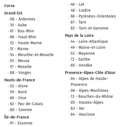
46 - Lot
Corse
48 - Lozère
Grand-Est
66 - Pyrénées-Orientales
08 - Ardennes
81 - Tarn
10 - Aube
82 - Tarn-et-Garonne
67 - Bas-Rhin
Pays de la Loire
68 - Haut-Rhin
44 - Loire-Atlantique
52 - Haute-Marne
49 - Maine-et-Loire
51 - Marne
53 - Mayenne
54 - Meurthe-et-Moselle
72 - Sarthe
55 - Meuse
85 - Vendée
57 - Moselle
88 - Vosges
Provence-Alpes-Côte d'Azur
04 - Alpes de Haute-
Hauts-de-France
Provence
02 - Aisne
06 - Alpes-Maritimes
59 - Nord
13 - Bouches-du-Rhône
60 - Oise
05 - Hautes-Alpes
62 - Pas-de-Calais
83 - Var
80 - Somme
84 - Vaucluse
Île-de-France
91 - Essonne