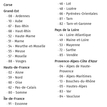
46 - Lot
Corse
48 - Lozère
Grand-Est
66 - Pyrénées-Orientales
08 - Ardennes
81 - Tarn
10 - Aube
82 - Tarn-et-Garonne
67 - Bas-Rhin
Pays de la Loire
68 - Haut-Rhin
44 - Loire-Atlantique
52 - Haute-Marne
49 - Maine-et-Loire
51 - Marne
53 - Mayenne
54 - Meurthe-et-Moselle
72 - Sarthe
55 - Meuse
85 - Vendée
57 - Moselle
88 - Vosges
Provence-Alpes-Côte d'Azur
04 - Alpes de Haute-
Hauts-de-France
Provence
02 - Aisne
06 - Alpes-Maritimes
59 - Nord
13 - Bouches-du-Rhône
60 - Oise
05 - Hautes-Alpes
62 - Pas-de-Calais
83 - Var
80 - Somme
84 - Vaucluse
Île-de-France
91 - Essonne