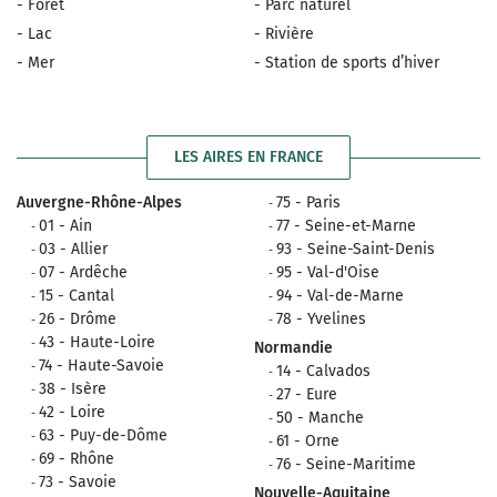
- Forêt
- Parc naturel
- Lac
- Rivière
- Mer
- Station de sports d’hiver
LES AIRES EN FRANCE
Auvergne-Rhône-Alpes
75 - Paris
01 - Ain
77 - Seine-et-Marne
03 - Allier
93 - Seine-Saint-Denis
07 - Ardêche
95 - Val-d'Oise
15 - Cantal
94 - Val-de-Marne
26 - Drôme
78 - Yvelines
43 - Haute-Loire
Normandie
74 - Haute-Savoie
14 - Calvados
38 - Isère
27 - Eure
42 - Loire
50 - Manche
63 - Puy-de-Dôme
61 - Orne
69 - Rhône
76 - Seine-Maritime
73 - Savoie
Nouvelle-Aquitaine