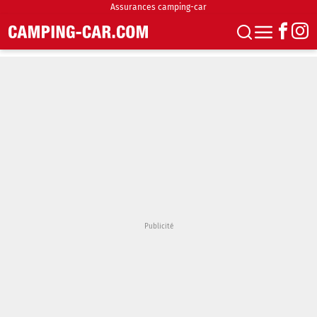
Assurances camping-car
S'abonner
Boutique
Newsletter
Annonces
Podcasts
Vidéos
Actualités
Essais
Accueil & stationnement
Accessoires
Achat & vente
Fourgons & Vans