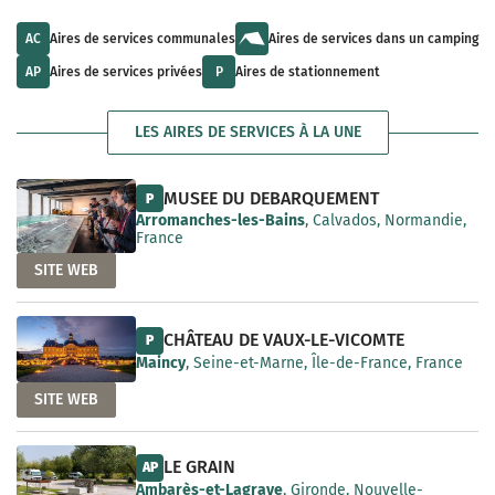
u
l
a
l
t
i
t
s
AC
Aires de services communales
Aires de services dans un camping
l
s
a
a
a
v
AP
Aires de services privées
P
Aires de stationnement
b
v
a
l
a
i
e
i
l
LES AIRES DE SERVICES À LA UNE
l
a
a
b
b
l
l
e
MUSEE DU DEBARQUEMENT
P
e
Arromanches-les-Bains
, Calvados, Normandie,
France
SITE WEB
CHÂTEAU DE VAUX-LE-VICOMTE
P
Maincy
, Seine-et-Marne, Île-de-France, France
SITE WEB
LE GRAIN
AP
Ambarès-et-Lagrave
, Gironde, Nouvelle-