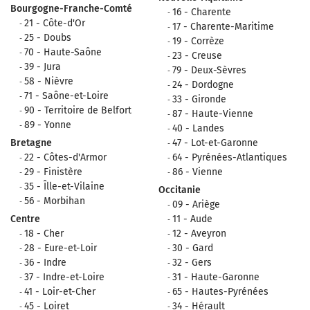
Bourgogne-Franche-Comté
16 - Charente
21 - Côte-d'Or
17 - Charente-Maritime
25 - Doubs
19 - Corrèze
70 - Haute-Saône
23 - Creuse
39 - Jura
79 - Deux-Sèvres
58 - Nièvre
24 - Dordogne
71 - Saône-et-Loire
33 - Gironde
90 - Territoire de Belfort
87 - Haute-Vienne
89 - Yonne
40 - Landes
Bretagne
47 - Lot-et-Garonne
22 - Côtes-d'Armor
64 - Pyrénées-Atlantiques
29 - Finistère
86 - Vienne
35 - Îlle-et-Vilaine
Occitanie
56 - Morbihan
09 - Ariège
Centre
11 - Aude
18 - Cher
12 - Aveyron
28 - Eure-et-Loir
30 - Gard
36 - Indre
32 - Gers
37 - Indre-et-Loire
31 - Haute-Garonne
41 - Loir-et-Cher
65 - Hautes-Pyrénées
45 - Loiret
34 - Hérault