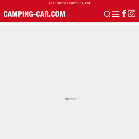
Assurances camping-car
S'abonner
Boutique
Newsletter
Annonces
Podcasts
Vidéos
Actualités
Essais
Accueil & stationnement
Accessoires
Achat & vente
Fourgons & Vans