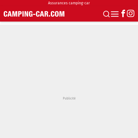
Assurances camping-car
S'abonner
Boutique
Newsletter
Annonces
Podcasts
Vidéos
Actualités
Essais
Accueil & stationnement
Accessoires
Achat & vente
Fourgons & Vans