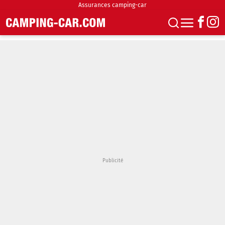
Assurances camping-car
S'abonner
Boutique
Newsletter
Annonces
Podcasts
Vidéos
Actualités
Essais
Accueil & stationnement
Accessoires
Achat & vente
Fourgons & Vans