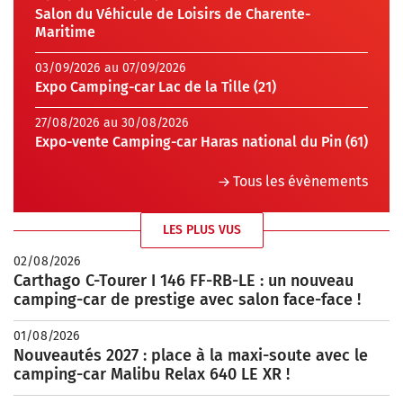
Salon du Véhicule de Loisirs de Charente-
Maritime
03/09/2026 au 07/09/2026
Expo Camping-car Lac de la Tille (21)
27/08/2026 au 30/08/2026
Expo-vente Camping-car Haras national du Pin (61)
Tous les évènements
LES PLUS VUS
02/08/2026
Carthago C-Tourer I 146 FF-RB-LE : un nouveau
camping-car de prestige avec salon face-face !
01/08/2026
Nouveautés 2027 : place à la maxi-soute avec le
camping-car Malibu Relax 640 LE XR !