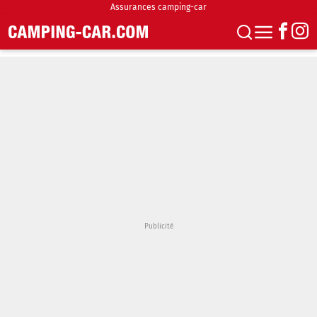
Assurances camping-car
S'abonner
Boutique
Newsletter
Annonces
Podcasts
Vidéos
Actualités
Essais
Accueil & stationnement
Accessoires
Achat & vente
Fourgons & Vans