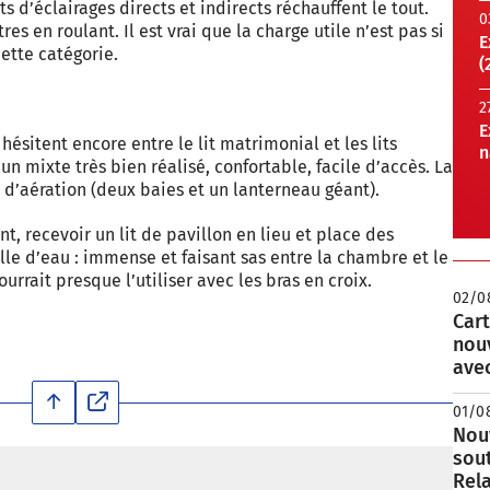
ts d’éclairages directs et indirects réchauffent le tout.
0
es en roulant. Il est vrai que la charge utile n’est pas si
E
ette catégorie.
(
2
E
hésitent encore entre le lit matrimonial et les lits
n
un mixte très bien réalisé, confortable, facile d’accès. La
d’aération (deux baies et un lanterneau géant).
nt, recevoir un lit de pavillon en lieu et place des
lle d’eau : immense et faisant sas entre la chambre et le
urrait presque l’utiliser avec les bras en croix.
02/0
Cart
nou
avec
01/0
Nouv
sou
Rela