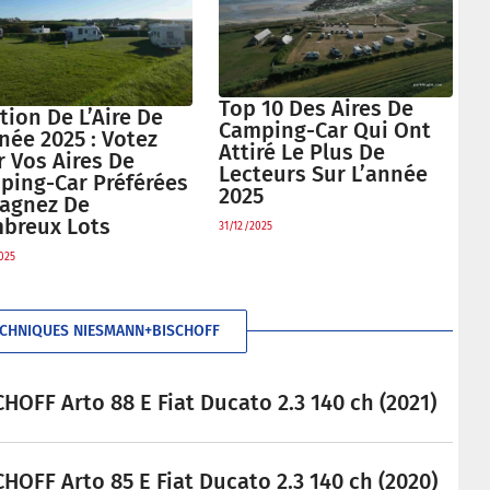
Top 10 Des Aires De
tion De L’Aire De
Camping-Car Qui Ont
née 2025 : Votez
Attiré Le Plus De
 Vos Aires De
Lecteurs Sur L’année
ping-Car Préférées
2025
Gagnez De
breux Lots
31/12/2025
025
ECHNIQUES NIESMANN+BISCHOFF
OFF Arto 88 E Fiat Ducato 2.3 140 ch (2021)
OFF Arto 85 E Fiat Ducato 2.3 140 ch (2020)