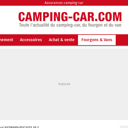
Assurances camping-car
nnement
Accessoires
Achat & vente
Fourgons & Vans
égral NIESMANN+BISCHOFF 88 E