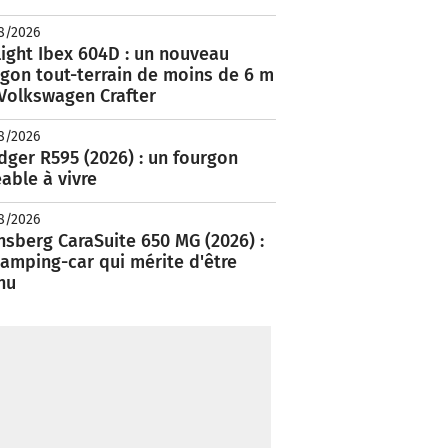
8/2026
ight Ibex 604D : un nouveau
rgon tout-terrain de moins de 6 m
 Volkswagen Crafter
8/2026
ger R595 (2026) : un fourgon
able à vivre
8/2026
nsberg CaraSuite 650 MG (2026) :
amping-car qui mérite d'être
nu