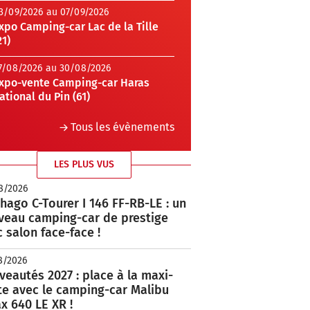
3/09/2026 au 07/09/2026
xpo Camping-car Lac de la Tille
21)
7/08/2026 au 30/08/2026
xpo-vente Camping-car Haras
ational du Pin (61)
Tous les évènements
LES PLUS VUS
8/2026
hago C-Tourer I 146 FF-RB-LE : un
veau camping-car de prestige
 salon face-face !
8/2026
eautés 2027 : place à la maxi-
te avec le camping-car Malibu
x 640 LE XR !