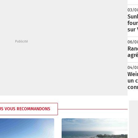
03/0
Sunl
fou
sur
06/0
Rand
agré
04/0
Wei
un c
con
US VOUS RECOMMANDONS