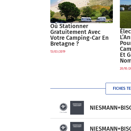
Où Stationner
Élec
Gratuitement Avec
L’An
Votre Camping-Car En
Pour
Bretagne ?
Cam
13/03/2019
Et 
Nom
20/10/2
FICHES T
NIESMANN+BISCH
NIESMANN+BISCH