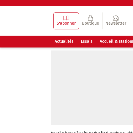
S'abonner
Boutique
Newsletter
Actualités
Essais
Accueil & statio
Accueil
»
Essais
»
Tous les essais
»
Essai camping-car Int