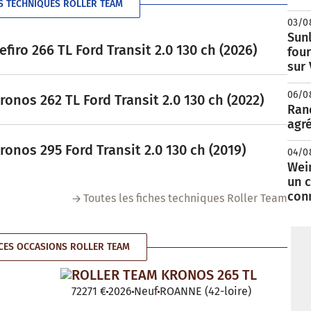
S TECHNIQUES ROLLER TEAM
03/0
Sunl
iro 266 TL Ford Transit 2.0 130 ch (2026)
fou
sur
06/0
nos 262 TL Ford Transit 2.0 130 ch (2022)
Rand
agré
nos 295 Ford Transit 2.0 130 ch (2019)
04/0
Wei
un c
con
Toutes les fiches techniques Roller Team
ES OCCASIONS ROLLER TEAM
ROLLER TEAM KRONOS 265 TL
72271 €
2026
Neuf
ROANNE (42-loire)