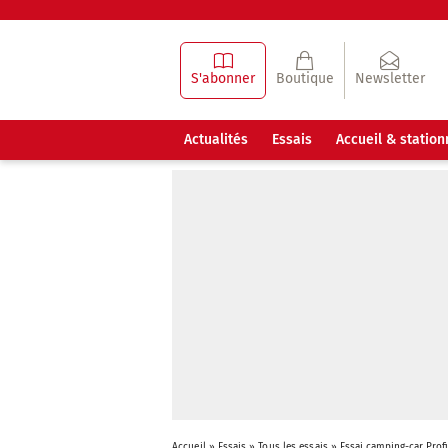
S'abonner
Boutique
Newsletter
Actualités
Essais
Accueil & statio
Accueil
»
Essais
»
Tous les essais
»
Essai camping-car Prof