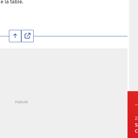
e la table.
2
S
C