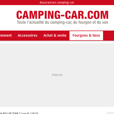
Assurances camping-car
nnement
Accessoires
Achat & vente
Fourgons & Vans
ilé ROLLER TEAM T-Line XL S PLUS