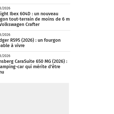
8/2026
ight Ibex 604D : un nouveau
rgon tout-terrain de moins de 6 m
 Volkswagen Crafter
8/2026
ger R595 (2026) : un fourgon
able à vivre
8/2026
nsberg CaraSuite 650 MG (2026) :
amping-car qui mérite d'être
nu