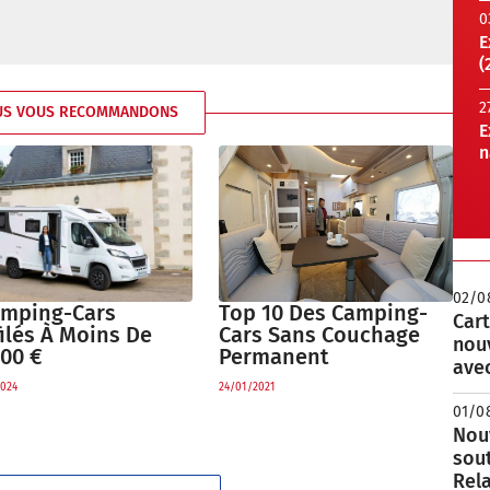
0
E
(
2
US VOUS RECOMMANDONS
E
n
02/0
amping-Cars
Top 10 Des Camping-
Cart
ilés À Moins De
Cars Sans Couchage
nou
000 €
Permanent
avec
024
24/01/2021
01/0
Nouv
sou
Rela