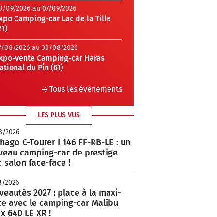
3/09/2026 au 07/09/2026
xpo Camping-car Lac de la Tille
21)
7/08/2026 au 30/08/2026
xpo-vente Camping-car Haras
ational du Pin (61)
Tous les évènements
LES PLUS VUS
8/2026
hago C-Tourer I 146 FF-RB-LE : un
veau camping-car de prestige
 salon face-face !
8/2026
eautés 2027 : place à la maxi-
te avec le camping-car Malibu
x 640 LE XR !