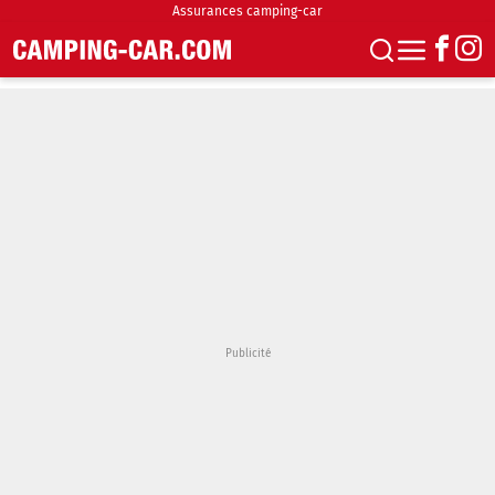
Assurances camping-car
S'abonner
Boutique
Newsletter
Annonces
Podcasts
Vidéos
Actualités
Essais
Accueil & stationnement
Accessoires
Achat & vente
Fourgons & Vans