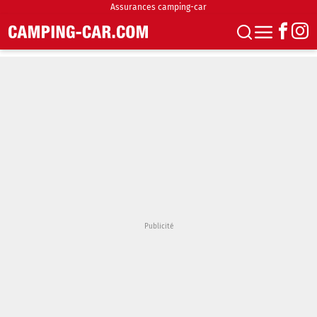
Assurances camping-car
S'abonner
Boutique
Newsletter
Annonces
Podcasts
Vidéos
Actualités
Essais
Accueil & stationnement
Accessoires
Achat & vente
Fourgons & Vans