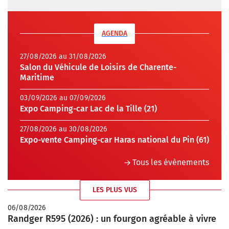
AGENDA
27/08/2026 au 31/08/2026
Salon du Véhicule de Loisirs de Charente-
Maritime
03/09/2026 au 07/09/2026
Expo Camping-car Lac de la Tille (21)
27/08/2026 au 30/08/2026
Expo-vente Camping-car Haras national du Pin (61)
Tous les évènements
LES PLUS VUS
06/08/2026
Randger R595 (2026) : un fourgon agréable à vivre