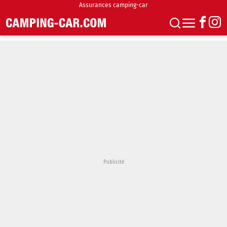
Assurances camping-car
S'abonner
Boutique
Newsletter
Annonces
Podcasts
Vidéos
Actualités
Essais
Accueil & stationnement
Accessoires
Achat & vente
Fourgons & Vans