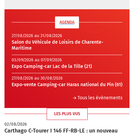
AGENDA
27/08/2026 au 31/08/2026
Salon du Véhicule de Loisirs de Charente-
Maritime
03/09/2026 au 07/09/2026
Expo Camping-car Lac de la Tille (21)
27/08/2026 au 30/08/2026
Expo-vente Camping-car Haras national du Pin (61)
Tous les évènements
LES PLUS VUS
02/08/2026
Carthago C-Tourer I 146 FF-RB-LE : un nouveau