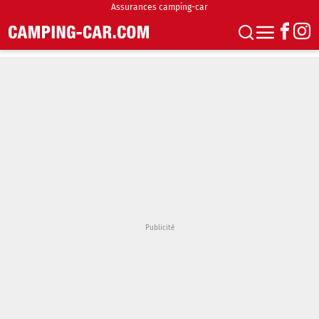
Assurances camping-car
S'abonner
Boutique
Newsletter
Annonces
Podcasts
Vidéos
Actualités
Essais
Accueil & stationnement
Accessoires
Achat & vente
Fourgons & Vans