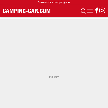
Assurances camping-car
S'abonner
Boutique
Newsletter
Annonces
Podcasts
Vidéos
Actualités
Essais
Accueil & stationnement
Accessoires
Achat & vente
Fourgons & Vans