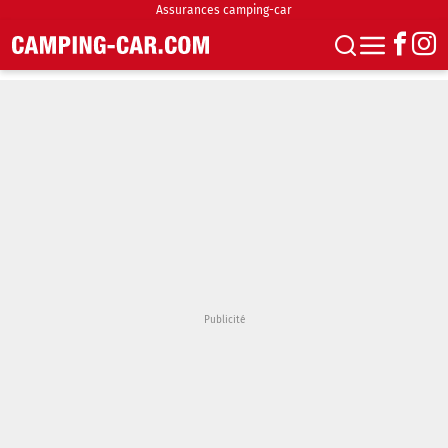
Assurances camping-car
S'abonner
Boutique
Newsletter
Annonces
Podcasts
Vidéos
Actualités
Essais
Accueil & stationnement
Accessoires
Achat & vente
Fourgons & Vans