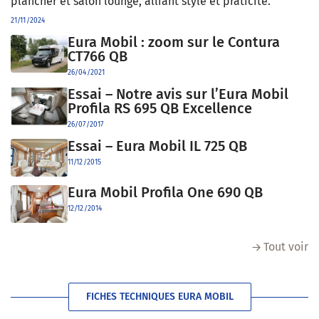
plancher et salon lounge, alliant style et praticité.
21/11/2024
Eura Mobil : zoom sur le Contura
CT766 QB
26/04/2021
Essai – Notre avis sur l’Eura Mobil
Profila RS 695 QB Excellence
26/07/2017
Essai – Eura Mobil IL 725 QB
11/12/2015
Eura Mobil Profila One 690 QB
12/12/2014
Tout voir
FICHES TECHNIQUES EURA MOBIL