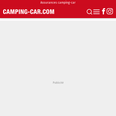
Assurances camping-car
S'abonner
Boutique
Newsletter
Annonces
Podcasts
Vidéos
Actualités
Essais
Accueil & stationnement
Accessoires
Achat & vente
Fourgons & Vans