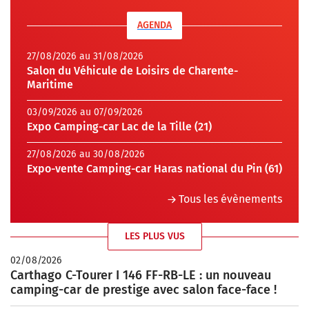
AGENDA
27/08/2026 au 31/08/2026
Salon du Véhicule de Loisirs de Charente-
Maritime
03/09/2026 au 07/09/2026
Expo Camping-car Lac de la Tille (21)
27/08/2026 au 30/08/2026
Expo-vente Camping-car Haras national du Pin (61)
Tous les évènements
LES PLUS VUS
02/08/2026
Carthago C-Tourer I 146 FF-RB-LE : un nouveau
camping-car de prestige avec salon face-face !