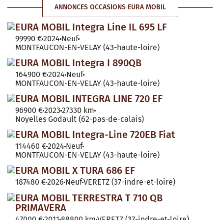
ANNONCES OCCASIONS EURA MOBIL
EURA MOBIL Integra Line IL 695 LF
99990 €
2024
Neuf
MONTFAUCON-EN-VELAY (43-haute-loire)
EURA MOBIL Integra I 890QB
164900 €
2024
Neuf
MONTFAUCON-EN-VELAY (43-haute-loire)
EURA MOBIL INTEGRA LINE 720 EF
96900 €
2023
27330 km
Noyelles Godault (62-pas-de-calais)
EURA MOBIL Integra-Line 720EB Fiat
114460 €
2024
Neuf
MONTFAUCON-EN-VELAY (43-haute-loire)
EURA MOBIL X TURA 686 EF
187480 €
2026
Neuf
VERETZ (37-indre-et-loire)
EURA MOBIL TERRESTRA T 710 QB
PRIMAVERA
47000 €
2011
88800 km
VERETZ (37-indre-et-loire)