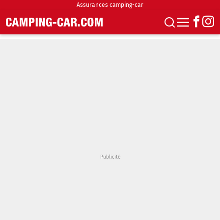
Assurances camping-car
S'abonner
Boutique
Newsletter
Annonces
Podcasts
Vidéos
Actualités
Essais
Accueil & stationnement
Accessoires
Achat & vente
Fourgons & Vans