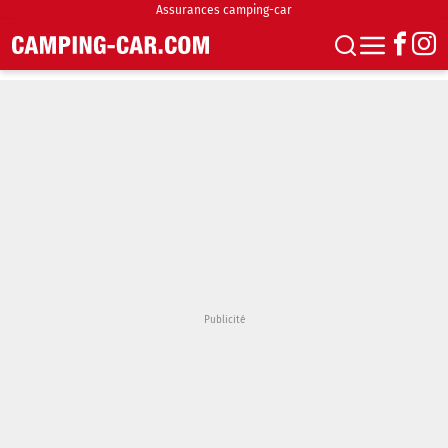
Assurances camping-car
S'abonner
Boutique
Newsletter
Annonces
Podcasts
Vidéos
Actualités
Essais
Accueil & stationnement
Accessoires
Achat & vente
Fourgons & Vans