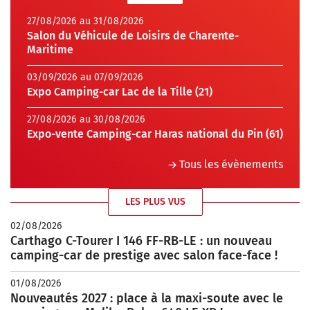
27/08/2026 au 31/08/2026
Salon du Véhicule de Loisirs de Charente-
Maritime
03/09/2026 au 07/09/2026
Expo Camping-car Lac de la Tille (21)
27/08/2026 au 30/08/2026
Expo-vente Camping-car Haras national du Pin (61)
Tous les évènements
LES PLUS VUS
02/08/2026
Carthago C-Tourer I 146 FF-RB-LE : un nouveau
camping-car de prestige avec salon face-face !
01/08/2026
Nouveautés 2027 : place à la maxi-soute avec le