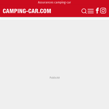
Assurances camping-car
S'abonner
Boutique
Newsletter
Annonces
Podcasts
Vidéos
Actualités
Essais
Accueil & stationnement
Accessoires
Achat & vente
Fourgons & Vans