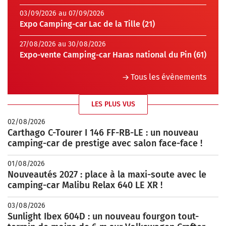
03/09/2026 au 07/09/2026
Expo Camping-car Lac de la Tille (21)
27/08/2026 au 30/08/2026
Expo-vente Camping-car Haras national du Pin (61)
Tous les évènements
LES PLUS VUS
02/08/2026
Carthago C-Tourer I 146 FF-RB-LE : un nouveau
camping-car de prestige avec salon face-face !
01/08/2026
Nouveautés 2027 : place à la maxi-soute avec le
camping-car Malibu Relax 640 LE XR !
03/08/2026
Sunlight Ibex 604D : un nouveau fourgon tout-