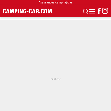
Assurances camping-car
S'abonner
Boutique
Newsletter
Annonces
Podcasts
Vidéos
Actualités
Essais
Accueil & stationnement
Accessoires
Achat & vente
Fourgons & Vans