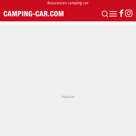
Assurances camping-car
S'abonner
Boutique
Newsletter
Annonces
Podcasts
Vidéos
Actualités
Essais
Accueil & stationnement
Accessoires
Achat & vente
Fourgons & Vans