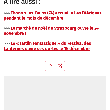
A lire aussi :
mid=1sF0Dt36WDLRkn_uuQr1tyVyFFyaDX8E&ehbc=2E312F
Thonon-les-Bains (74) accueille Les Féériques
>>>
pendant le mois de décembre
Le marché de noël de Strasbourg ouvre le 24
>>>
novembre !
Le « Jardin Fantastique » du Festival des
>>>
Lanternes ouvre ses portes le 15 décembre