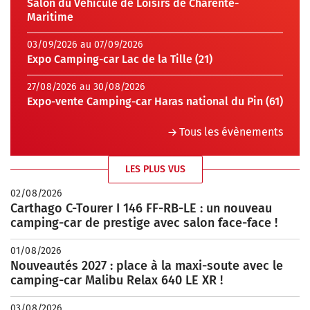
Salon du Véhicule de Loisirs de Charente-
Maritime
03/09/2026 au 07/09/2026
Expo Camping-car Lac de la Tille (21)
27/08/2026 au 30/08/2026
Expo-vente Camping-car Haras national du Pin (61)
Tous les évènements
LES PLUS VUS
02/08/2026
Carthago C-Tourer I 146 FF-RB-LE : un nouveau
camping-car de prestige avec salon face-face !
01/08/2026
Nouveautés 2027 : place à la maxi-soute avec le
camping-car Malibu Relax 640 LE XR !
03/08/2026