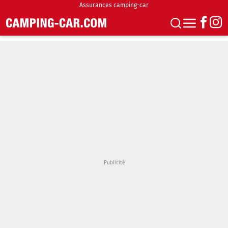
Assurances camping-car
S'abonner
Boutique
Newsletter
Annonces
Podcasts
Vidéos
Actualités
Essais
Accueil & stationnement
Accessoires
Achat & vente
Fourgons & Vans