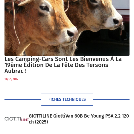
Les Camping-Cars Sont Les Bienvenus À La
19ème Édition De La Fête Des Tersons
Aubrac !
11/12/2017
FICHES TECHNIQUES
GIOTTILINE GiottiVan 60B Be Young PSA 2.2 120
ch (2025)