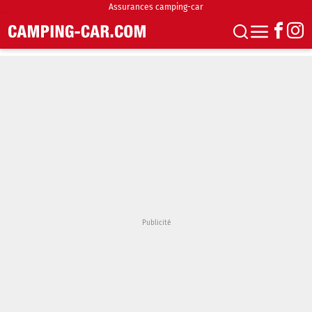
Assurances camping-car
S'abonner
Boutique
Newsletter
Annonces
Podcasts
Vidéos
Actualités
Essais
Accueil & stationnement
Accessoires
Achat & vente
Fourgons & Vans