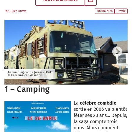
Par
Julien Ruffet
10/08/2024
Profilé
Previous
Next
Le camping-car de Jurassic Park
© Camping-car Magazine
1 – Camping
La
célèbre comédie
sortie en 2006 va bientôt
fêter ses 20 ans… Depuis,
la saga compte trois
opus. Alors comment