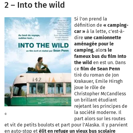
2 – Into the wild
Si l’on prend la
définition de
« camping-
car »
à la lette, c’est-à-
dire
une camionnette
aménagée pour le
camping
, alor
s le
fameux bus du film Into
the wild
en est un. Dans
ce
film de Sean Penn
tiré du roman de Jon
Krakauer, Emile Hirsgh
joue le rôle de
Christopher McCandless
un brillant étudiant
rejetant les principes de
la société moderne. Il
©
part alors sur les routes
et vit de petits boulots et part pour l’Alaska. Il y parvient
en auto-stop et
élit en refuge un vieux bus scolaire