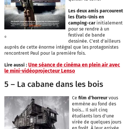
Les deux amis parcourent
les États-Unis en
camping-car
initialement
pour se rendre à un
festival de bande
©
dessinée. C’est d’ailleurs
auprès de cette énorme intégral que les protagonistes
rencontrent Paul pour la première fois.
Une séance de cinéma en plein air avec
Lire aussi :
le mini-vidéoprojecteur Lenso
5 – La cabane dans les bois
Ce
film d’horreur
vous
emmène au fond des
bois… Il suit cinq
étudiants lors d’une
virée de quelques jours
en forêt. À leur arrivée