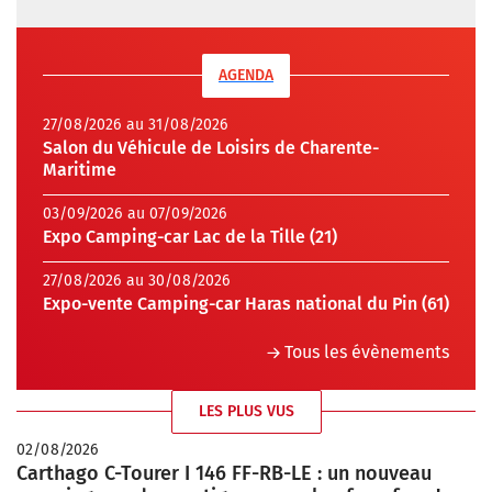
AGENDA
27/08/2026 au 31/08/2026
Salon du Véhicule de Loisirs de Charente-
Maritime
03/09/2026 au 07/09/2026
Expo Camping-car Lac de la Tille (21)
27/08/2026 au 30/08/2026
Expo-vente Camping-car Haras national du Pin (61)
Tous les évènements
LES PLUS VUS
02/08/2026
Carthago C-Tourer I 146 FF-RB-LE : un nouveau