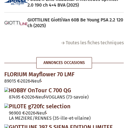
2.0 190 ch 4×4 BVA (2025)
GIOTTILINE GiottiVan 60B Be Young PSA 2.2 120
ch (2025)
Toutes les fiches techniques
ANNONCES OCCASIONS
FLORIUM Mayflower 70 LMF
89015 €
2026
Neuf
HOBBY OnTour C 700 QG
87495 €
2026
Neuf
VOGLANS (73-savoie)
PILOTE g720fc selection
96900 €
2026
Neuf
LA MEZIERE/RENNES (35-ille-et-vilaine)
GIOTTILINE 397 S SIENA EDITION LIMITEE