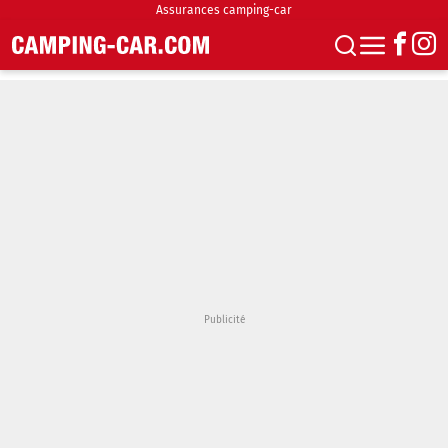
Assurances camping-car
S'abonner
Boutique
Newsletter
Annonces
Podcasts
Vidéos
Actualités
Essais
Accueil & stationnement
Accessoires
Achat & vente
Fourgons & Vans