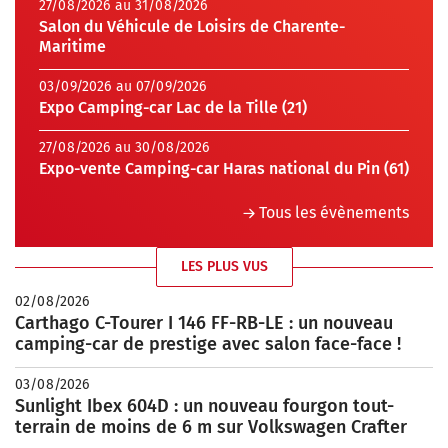
27/08/2026 au 31/08/2026
Salon du Véhicule de Loisirs de Charente-
Maritime
03/09/2026 au 07/09/2026
Expo Camping-car Lac de la Tille (21)
27/08/2026 au 30/08/2026
Expo-vente Camping-car Haras national du Pin (61)
Tous les évènements
LES PLUS VUS
02/08/2026
Carthago C-Tourer I 146 FF-RB-LE : un nouveau
camping-car de prestige avec salon face-face !
03/08/2026
Sunlight Ibex 604D : un nouveau fourgon tout-
terrain de moins de 6 m sur Volkswagen Crafter