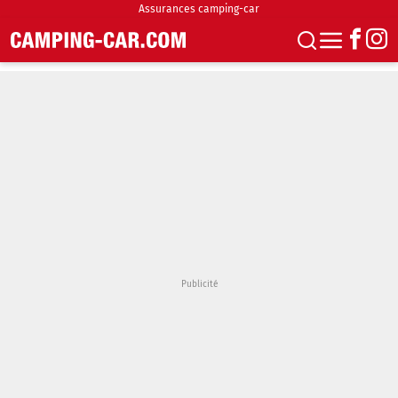
Assurances camping-car
S'abonner
Boutique
Newsletter
Annonces
Podcasts
Vidéos
Actualités
Essais
Accueil & stationnement
Accessoires
Achat & vente
Fourgons & Vans