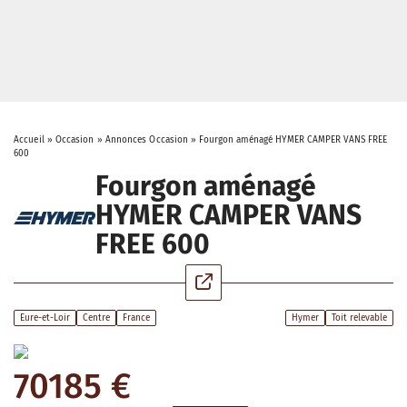
Accueil
»
Occasion
»
Annonces Occasion
»
Fourgon aménagé HYMER CAMPER VANS FREE
600
Fourgon aménagé
HYMER CAMPER VANS
FREE 600
Eure-et-Loir
Centre
France
Hymer
Toit relevable
70185 €