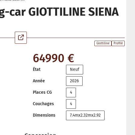
-car GIOTTILINE SIENA
Giottiline
Profilé
64990 €
État
Neuf
Année
2026
Places CG
4
Couchages
4
Dimensions
7.4mx2.32mx2.92