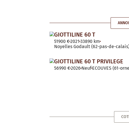
ANNON
GIOTTILINE 60 T
51900 €
2021
33890 km
Noyelles Godault (62-pas-de-calais
GIOTTILINE 60 T PRIVILEGE
56990 €
2026
Neuf
ECOUVES (61-orne
COT