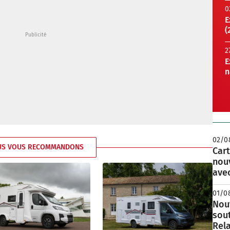
0
E
(
2
E
n
02/0
US VOUS RECOMMANDONS
Cart
nou
avec
01/0
Nouv
sou
Rela