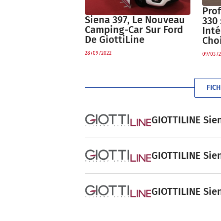
Prof
Siena 397, Le Nouveau
330
Camping-Car Sur Ford
Int
De GiottiLine
Cho
28/09/2022
09/03/2
FICH
GIOTTILINE Sien
GIOTTILINE Sien
GIOTTILINE Sien