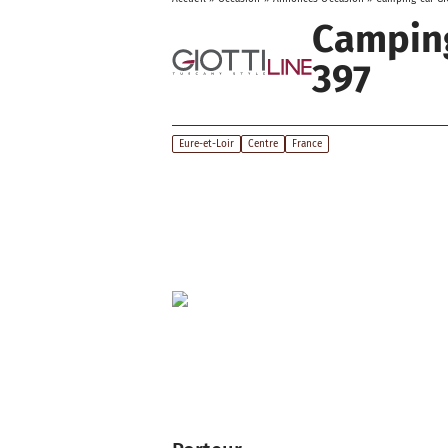
Camping
397
Eure-et-Loir
Centre
France