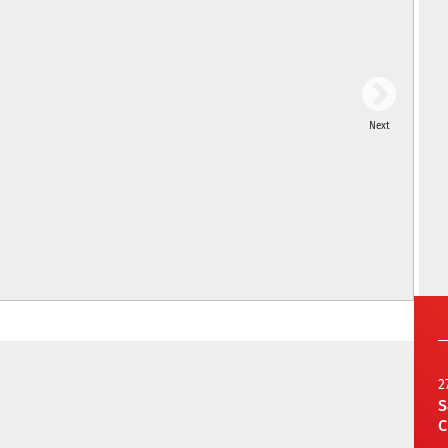
Next
2
S
C