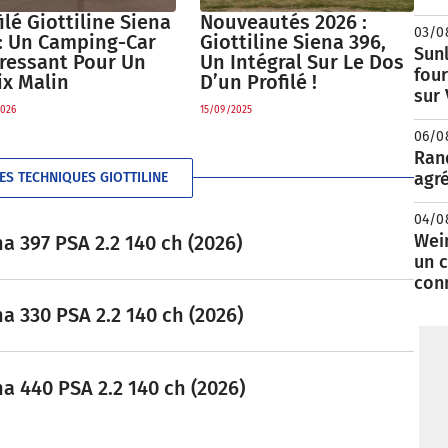
ilé Giottiline Siena
Nouveautés 2026 :
03/0
 : Un Camping-Car
Giottiline Siena 396,
Sunl
éressant Pour Un
Un Intégral Sur Le Dos
fou
ix Malin
D’un Profilé !
sur
026
15/09/2025
06/0
Rand
agré
ES TECHNIQUES GIOTTILINE
04/0
Wei
a 397 PSA 2.2 140 ch (2026)
un c
con
a 330 PSA 2.2 140 ch (2026)
a 440 PSA 2.2 140 ch (2026)