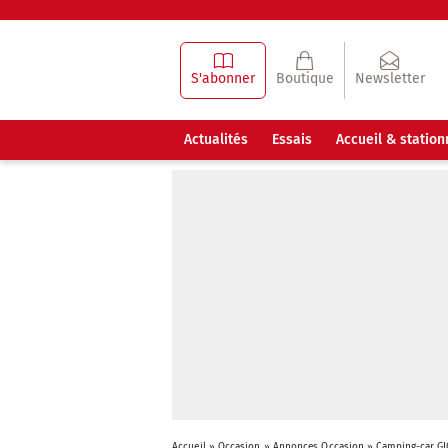
S'abonner
Boutique
Newsletter
Actualités
Essais
Accueil & statio
Accueil
»
Occasion
»
Annonces Occasion
»
Camping-car GI