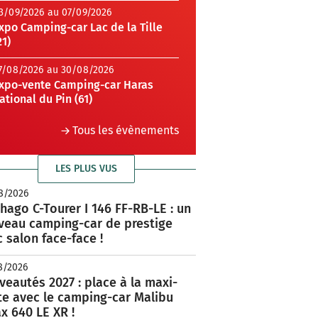
3/09/2026 au 07/09/2026
xpo Camping-car Lac de la Tille
21)
7/08/2026 au 30/08/2026
xpo-vente Camping-car Haras
ational du Pin (61)
Tous les évènements
LES PLUS VUS
8/2026
hago C-Tourer I 146 FF-RB-LE : un
veau camping-car de prestige
 salon face-face !
8/2026
eautés 2027 : place à la maxi-
te avec le camping-car Malibu
x 640 LE XR !