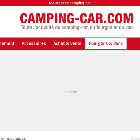
Assurances camping-car
nnement
Accessoires
Achat & vente
Fourgons & Vans
OTTILINE SIENA 397