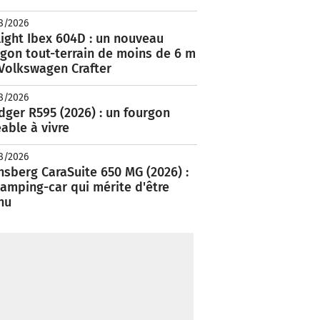
8/2026
ight Ibex 604D : un nouveau
rgon tout-terrain de moins de 6 m
 Volkswagen Crafter
8/2026
ger R595 (2026) : un fourgon
able à vivre
8/2026
nsberg CaraSuite 650 MG (2026) :
amping-car qui mérite d'être
nu