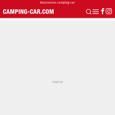
Assurances camping-car
S'abonner
Boutique
Newsletter
Annonces
Podcasts
Vidéos
Actualités
Essais
Accueil & stationnement
Accessoires
Achat & vente
Fourgons & Vans