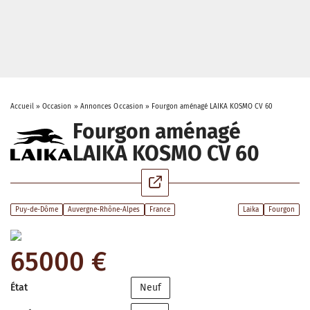
Accueil
»
Occasion
»
Annonces Occasion
»
Fourgon aménagé LAIKA KOSMO CV 60
Fourgon aménagé
LAIKA KOSMO CV 60
Puy-de-Dôme
Auvergne-Rhône-Alpes
France
Laika
Fourgon
65000 €
État
Neuf