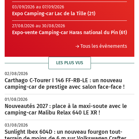
03/09/2026 au 07/09/2026
Expo Camping-car Lac de la Tille (21)
27/08/2026 au 30/08/2026
Expo-vente Camping-car Haras national du Pin (61)
Tous les évènements
LES PLUS VUS
02/08/2026
Carthago C-Tourer I 146 FF-RB-LE : un nouveau
camping-car de prestige avec salon face-face !
01/08/2026
Nouveautés 2027 : place à la maxi-soute avec le
camping-car Malibu Relax 640 LE XR !
03/08/2026
Sunlight Ibex 604D : un nouveau fourgon tout-
terrain de moins de 6 m sur Volkswagen Crafter