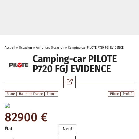
Accueil
»
Occasion
»
Annonces Occasion
»
Camping-car PILOTE P720 FGJ EVIDENCE
Camping-car PILOTE
P720 FGJ EVIDENCE
Aisne
Hauts-de-France
France
Pilote
Profilé
82900 €
État
Neuf