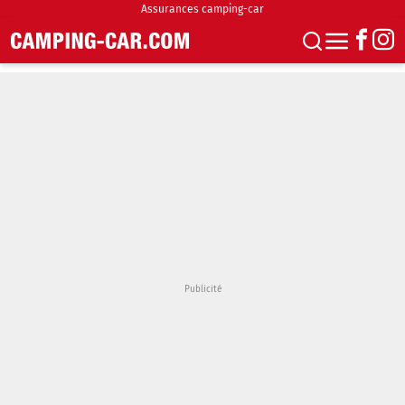
Assurances camping-car
S'abonner
Boutique
Newsletter
Annonces
Podcasts
Vidéos
Actualités
Essais
Accueil & stationnement
Accessoires
Achat & vente
Fourgons & Vans