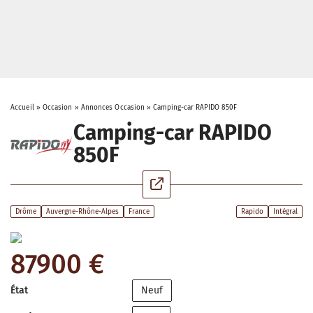
Accueil
»
Occasion
»
Annonces Occasion
»
Camping-car RAPIDO 850F
Camping-car RAPIDO
850F
Drôme
Auvergne-Rhône-Alpes
France
Rapido
Intégral
87900 €
État
Neuf