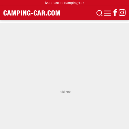
Assurances camping-car
S'abonner
Boutique
Newsletter
Annonces
Podcasts
Vidéos
Actualités
Essais
Accueil & stationnement
Accessoires
Achat & vente
Fourgons & Vans