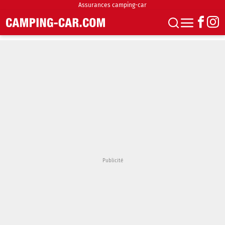
Assurances camping-car
S'abonner
Boutique
Newsletter
Annonces
Podcasts
Vidéos
Actualités
Essais
Accueil & stationnement
Accessoires
Achat & vente
Fourgons & Vans