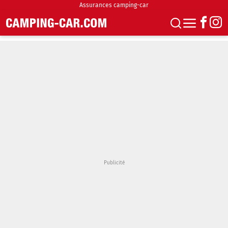
Assurances camping-car
S'abonner
Boutique
Newsletter
Annonces
Podcasts
Vidéos
Actualités
Essais
Accueil & stationnement
Accessoires
Achat & vente
Fourgons & Vans