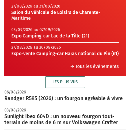
27/08/2026 au 31/08/2026
Salon du Véhicule de Loisirs de Charente-
Maritime
03/09/2026 au 07/09/2026
Expo Camping-car Lac de la Tille (21)
27/08/2026 au 30/08/2026
Expo-vente Camping-car Haras national du Pin (61)
Tous les évènements
LES PLUS VUS
06/08/2026
Randger R595 (2026) : un fourgon agréable à vivre
03/08/2026
Sunlight Ibex 604D : un nouveau fourgon tout-
terrain de moins de 6 m sur Volkswagen Crafter