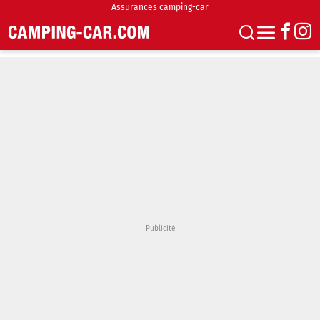
Assurances camping-car
S'abonner
Boutique
Newsletter
Annonces
Podcasts
Vidéos
Actualités
Essais
Accueil & stationnement
Accessoires
Achat & vente
Fourgons & Vans