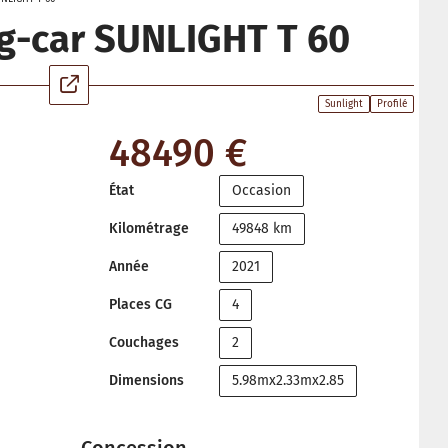
g-car SUNLIGHT T 60
Sunlight
Profilé
48490 €
État
Occasion
Kilométrage
49848 km
Année
2021
Places CG
4
Couchages
2
Dimensions
5.98mx2.33mx2.85