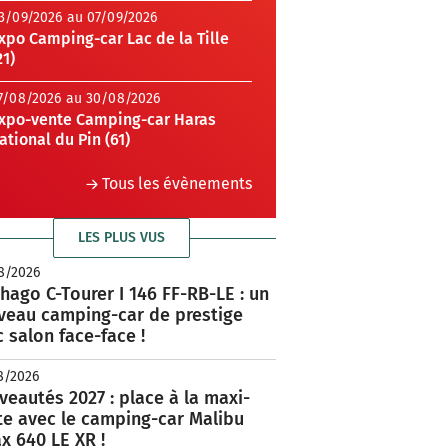
3/09/2026 au 07/09/2026
xpo Camping-car Lac de la Tille
21)
7/08/2026 au 30/08/2026
xpo-vente Camping-car Haras
ational du Pin (61)
Tous les évènements
LES PLUS VUS
8/2026
hago C-Tourer I 146 FF-RB-LE : un
veau camping-car de prestige
 salon face-face !
8/2026
eautés 2027 : place à la maxi-
te avec le camping-car Malibu
x 640 LE XR !