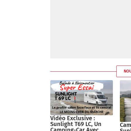
NO
Vidéo Exclusive :
Sunlight T69 LC, Un
Cam
Camping-Car Avec
Sunl