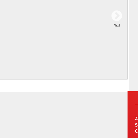
Next
2
S
C