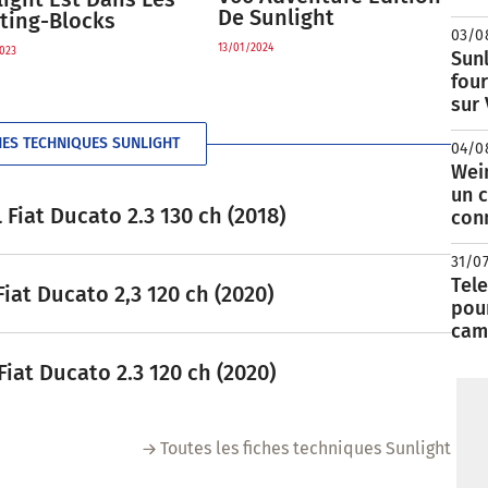
De Sunlight
rting-Blocks
03/0
13/01/2024
023
Sunl
fou
sur
HES TECHNIQUES SUNLIGHT
04/0
Wei
un c
 Fiat Ducato 2.3 130 ch (2018)
con
31/0
Tele
iat Ducato 2,3 120 ch (2020)
pour
cam
iat Ducato 2.3 120 ch (2020)
Toutes les fiches techniques Sunlight