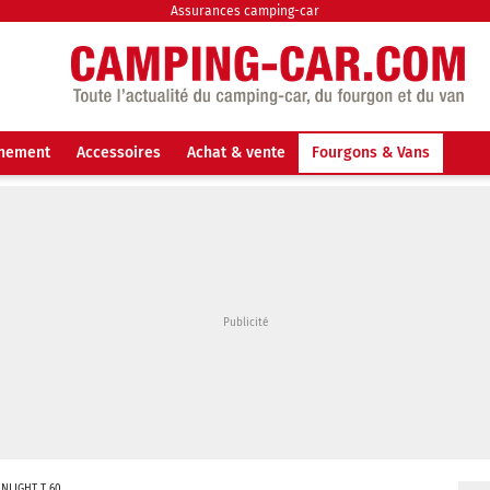
Assurances camping-car
nnement
Accessoires
Achat & vente
Fourgons & Vans
NLIGHT T 60