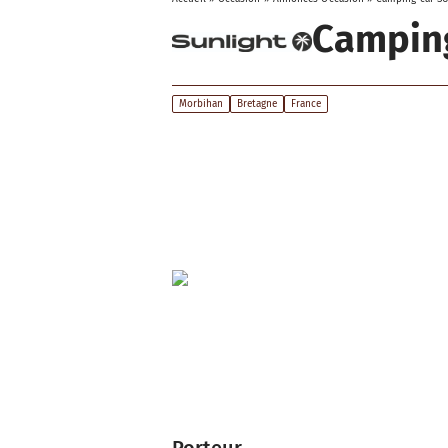
Campin
Morbihan
Bretagne
France