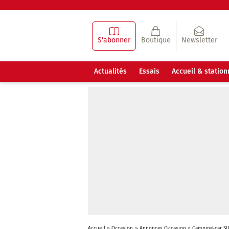
S'abonner
Boutique
Newsletter
Actualités
Essais
Accueil & statio
Accueil
»
Occasion
»
Annonces Occasion
»
Camping-car SU