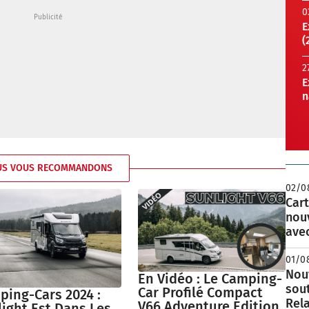
0
E
(
2
E
n
US VOUS RECOMMANDONS
02/0
Cart
nou
avec
01/0
Nouv
En Vidéo : Le Camping-
sou
Car Profilé Compact
ping-Cars 2024 :
Rela
V66 Adventure Edition
ight Est Dans Les