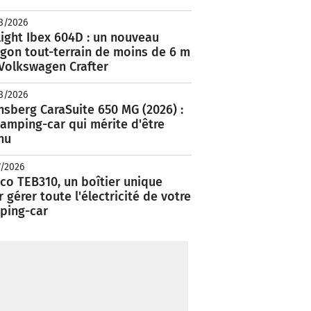
8/2026
ight Ibex 604D : un nouveau
rgon tout-terrain de moins de 6 m
 Volkswagen Crafter
8/2026
nsberg CaraSuite 650 MG (2026) :
amping-car qui mérite d'être
nu
7/2026
co TEB310, un boîtier unique
 gérer toute l'électricité de votre
ping-car