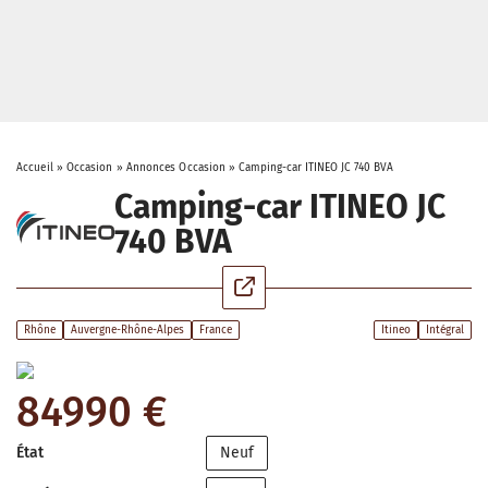
Accueil
»
Occasion
»
Annonces Occasion
»
Camping-car ITINEO JC 740 BVA
Camping-car ITINEO JC
740 BVA
Rhône
Auvergne-Rhône-Alpes
France
Itineo
Intégral
84990 €
État
Neuf