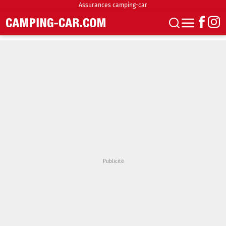
Assurances camping-car
S'abonner
Boutique
Newsletter
Annonces
Podcasts
Vidéos
Actualités
Essais
Accueil & stationnement
Accessoires
Achat & vente
Fourgons & Vans