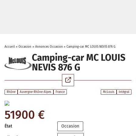
Accueil
»
Occasion
»
Annonces Occasion
»
Camping-car MC LOUIS NEVIS 876 G
Camping-car MC LOUIS
NEVIS 876 G
Rhône
Auvergne-Rhône-Alpes
France
McLouis
Intégral
51900 €
État
Occasion