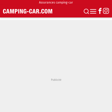
Assurances camping-car
S'abonner
Boutique
Newsletter
Annonces
Podcasts
Vidéos
Actualités
Essais
Accueil & stationnement
Accessoires
Achat & vente
Fourgons & Vans