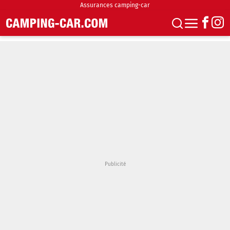
Assurances camping-car
S'abonner
Boutique
Newsletter
Annonces
Podcasts
Vidéos
Actualités
Essais
Accueil & stationnement
Accessoires
Achat & vente
Fourgons & Vans