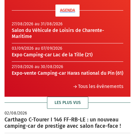
AGENDA
27/08/2026 au 31/08/2026
Salon du Véhicule de Loisirs de Charente-
Maritime
03/09/2026 au 07/09/2026
Expo Camping-car Lac de la Tille (21)
27/08/2026 au 30/08/2026
Expo-vente Camping-car Haras national du Pin (61)
Tous les évènements
LES PLUS VUS
02/08/2026
Carthago C-Tourer I 146 FF-RB-LE : un nouveau
camping-car de prestige avec salon face-face !