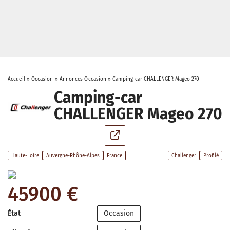
Accueil
»
Occasion
»
Annonces Occasion
»
Camping-car CHALLENGER Mageo 270
Camping-car
CHALLENGER Mageo 270
Haute-Loire
Auvergne-Rhône-Alpes
France
Challenger
Profilé
45900 €
État
Occasion