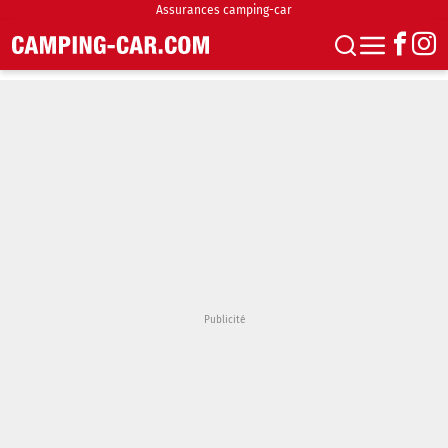
Assurances camping-car
S'abonner
Boutique
Newsletter
Annonces
Podcasts
Vidéos
Actualités
Essais
Accueil & stationnement
Accessoires
Achat & vente
Fourgons & Vans