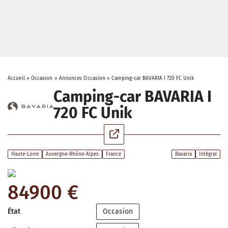
Accueil
»
Occasion
»
Annonces Occasion
»
Camping-car BAVARIA I 720 FC Unik
Camping-car BAVARIA I
720 FC Unik
Haute-Loire
Auvergne-Rhône-Alpes
France
Bavaria
Intégral
84900 €
État
Occasion