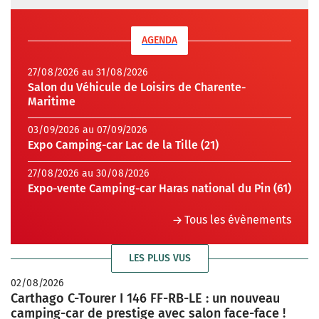
AGENDA
27/08/2026 au 31/08/2026
Salon du Véhicule de Loisirs de Charente-
Maritime
03/09/2026 au 07/09/2026
Expo Camping-car Lac de la Tille (21)
27/08/2026 au 30/08/2026
Expo-vente Camping-car Haras national du Pin (61)
Tous les évènements
LES PLUS VUS
02/08/2026
Carthago C-Tourer I 146 FF-RB-LE : un nouveau
camping-car de prestige avec salon face-face !