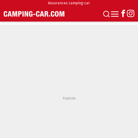
Assurances camping-car
S'abonner
Boutique
Newsletter
Annonces
Podcasts
Vidéos
Actualités
Essais
Accueil & stationnement
Accessoires
Achat & vente
Fourgons & Vans