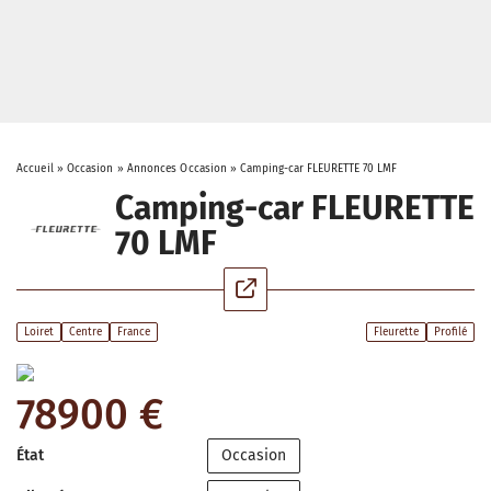
Accueil
»
Occasion
»
Annonces Occasion
»
Camping-car FLEURETTE 70 LMF
Camping-car FLEURETTE
70 LMF
Loiret
Centre
France
Fleurette
Profilé
78900 €
État
Occasion