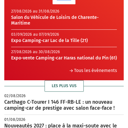
27/08/2026 au 31/08/2026
Salon du Véhicule de Loisirs de Charente-
Maritime
03/09/2026 au 07/09/2026
Expo Camping-car Lac de la Tille (21)
27/08/2026 au 30/08/2026
Expo-vente Camping-car Haras national du Pin (61)
Tous les évènements
LES PLUS VUS
02/08/2026
Carthago C-Tourer I 146 FF-RB-LE : un nouveau
camping-car de prestige avec salon face-face !
01/08/2026
Nouveautés 2027 : place à la maxi-soute avec le