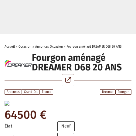
Accueil
»
Occasion
»
Annonces Occasion
»
Fourgon aménagé DREAMER D68 20 ANS
Fourgon aménagé
DREAMER D68 20 ANS
Ardennes
Grand-Est
France
Dreamer
Fourgon
64500 €
État
Neuf