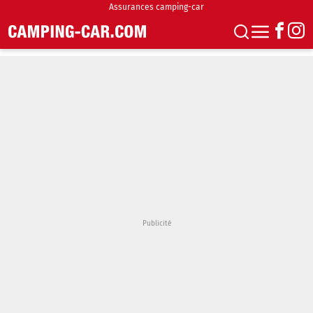
Assurances camping-car
S'abonner
Boutique
Newsletter
Annonces
Podcasts
Vidéos
Actualités
Essais
Accueil & stationnement
Accessoires
Achat & vente
Fourgons & Vans