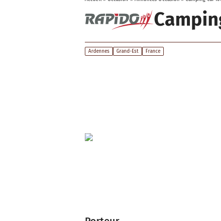
Campin
Ardennes
Grand-Est
France