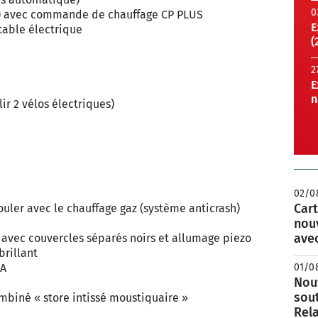
0
e) avec commande de chauffage CP PLUS
E
table électrique
(
2
E
n
lir 2 vélos électriques)
02/0
Cart
uler avec le chauffage gaz (système anticrash)
nou
avec
é avec couvercles séparés noirs et allumage piezo
brillant
MA
01/0
Nouv
sou
ombiné « store intissé moustiquaire »
Rela