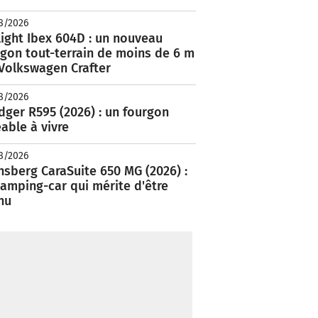
8/2026
ight Ibex 604D : un nouveau
rgon tout-terrain de moins de 6 m
 Volkswagen Crafter
8/2026
ger R595 (2026) : un fourgon
able à vivre
8/2026
nsberg CaraSuite 650 MG (2026) :
amping-car qui mérite d'être
nu