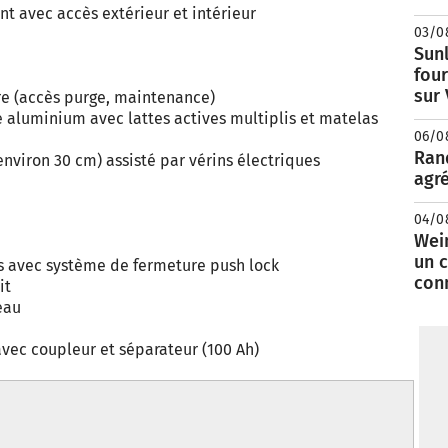
t avec accès extérieur et intérieur
03/0
Sunl
fou
sur
re (accès purge, maintenance)
 aluminium avec lattes actives multiplis et matelas
06/0
Rand
environ 30 cm) assisté par vérins électriques
agré
04/0
Wei
un c
s avec système de fermeture push lock
con
it
eau
 avec coupleur et séparateur (100 Ah)