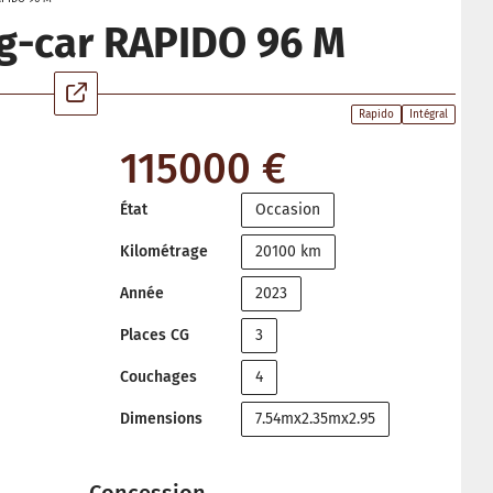
g-car RAPIDO 96 M
Rapido
Intégral
115000 €
État
Occasion
Kilométrage
20100 km
Année
2023
Places CG
3
Couchages
4
Dimensions
7.54mx2.35mx2.95