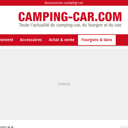
Assurances camping-car
nnement
Accessoires
Achat & vente
Fourgons & Vans
APIDO 96 M