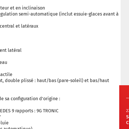
teur et en inclinaison
égulation semi-automatique (inclut essuie-glaces avant à
central et latéraux
ent latéral
'eau
actile
t, double plissé : haut/bas (pare-soleil) et bas/haut
 sa configuration d'origine :
h
EDES 9 rapports : 9G TRONIC
2
"
S
C
pluie
us automatique)