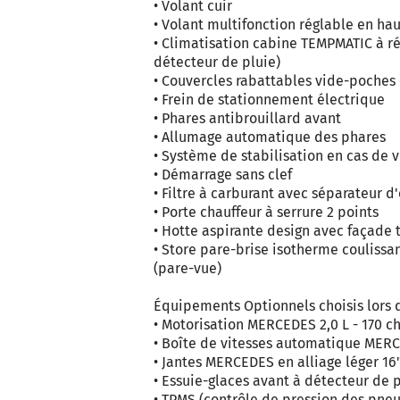
• Volant cuir
• Volant multifonction réglable en hau
• Climatisation cabine TEMPMATIC à r
détecteur de pluie)
• Couvercles rabattables vide-poches 
• Frein de stationnement électrique
• Phares antibrouillard avant
• Allumage automatique des phares
• Système de stabilisation en cas de v
• Démarrage sans clef
• Filtre à carburant avec séparateur d
• Porte chauffeur à serrure 2 points
• Hotte aspirante design avec façade t
• Store pare-brise isotherme coulissan
(pare-vue)
Équipements Optionnels choisis lors de
• Motorisation MERCEDES 2,0 L - 170 c
• Boîte de vitesses automatique MERC
• Jantes MERCEDES en alliage léger 16
• Essuie-glaces avant à détecteur de 
• TPMS (contrôle de pression des pne