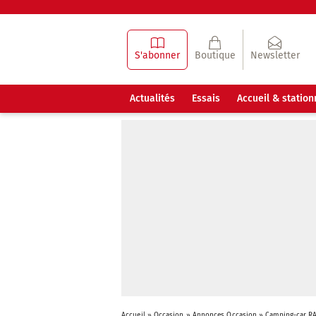
S'abonner
Boutique
Newsletter
Actualités
Essais
Accueil & statio
Accueil
»
Occasion
»
Annonces Occasion
»
Camping-car R