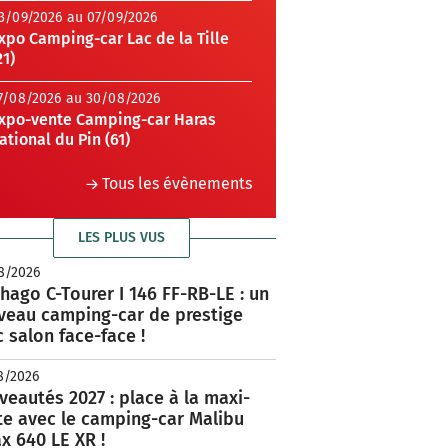
3/09/2026 au 07/09/2026
xpo Camping-car Lac de la Tille
21)
7/08/2026 au 30/08/2026
xpo-vente Camping-car Haras
ational du Pin (61)
Tous les évènements
LES PLUS VUS
8/2026
hago C-Tourer I 146 FF-RB-LE : un
veau camping-car de prestige
 salon face-face !
8/2026
eautés 2027 : place à la maxi-
te avec le camping-car Malibu
x 640 LE XR !