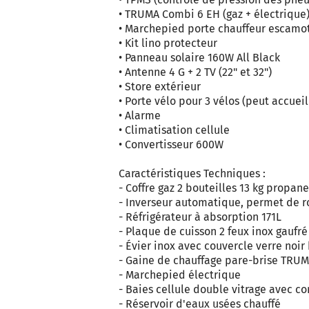
• TRUMA Combi 6 EH (gaz + électriqu
• Marchepied porte chauffeur escamo
• Kit lino protecteur
• Panneau solaire 160W All Black
• Antenne 4 G + 2 TV (22" et 32")
• Store extérieur
• Porte vélo pour 3 vélos (peut accueil
• Alarme
• Climatisation cellule
• Convertisseur 600W
Caractéristiques Techniques :
- Coffre gaz 2 bouteilles 13 kg propane
- Inverseur automatique, permet de ro
- Réfrigérateur à absorption 171L
- Plaque de cuisson 2 feux inox gaufr
- Évier inox avec couvercle verre noir 
- Gaine de chauffage pare-brise TRU
- Marchepied électrique
- Baies cellule double vitrage avec c
- Réservoir d'eaux usées chauffé