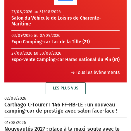
27/08/2026 au 31/08/2026
Salon du Véhicule de Loisirs de Charente-
Maritime
03/09/2026 au 07/09/2026
Expo Camping-car Lac de la Tille (21)
27/08/2026 au 30/08/2026
Expo-vente Camping-car Haras national du Pin (61)
Tous les évènements
LES PLUS VUS
02/08/2026
Carthago C-Tourer I 146 FF-RB-LE : un nouveau
camping-car de prestige avec salon face-face !
01/08/2026
Nouveautés 2027 : place à la maxi-soute avec le