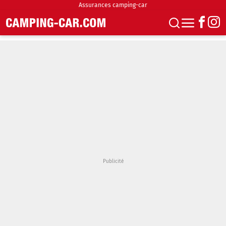
Assurances camping-car
S'abonner
Boutique
Newsletter
Annonces
Podcasts
Vidéos
Actualités
Essais
Accueil & stationnement
Accessoires
Achat & vente
Fourgons & Vans