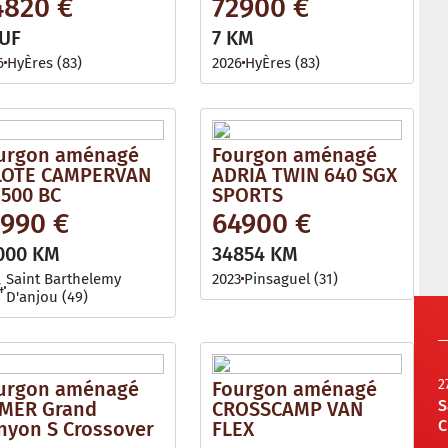
4820 €
72900 €
UF
7 KM
6
HyÈres (83)
2026
HyÈres (83)
urgon aménagé
Fourgon aménagé
LOTE CAMPERVAN
ADRIA TWIN 640 SGX
 500 BC
SPORTS
1990 €
64900 €
000 KM
34854 KM
Saint Barthelemy
2023
Pinsaguel (31)
4
D'anjou (49)
2
urgon aménagé
Fourgon aménagé
S
MER Grand
CROSSCAMP VAN
C
nyon S Crossover
FLEX