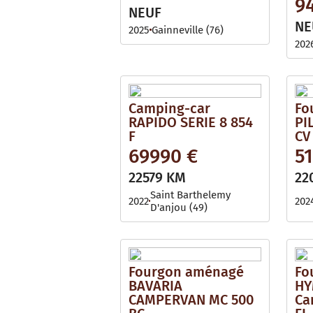
9
NEUF
NE
2025
Gainneville (76)
202
Camping-car
Fo
RAPIDO SERIE 8 854
PI
F
CV
69990 €
5
22579 KM
22
Saint Barthelemy
2022
202
D'anjou (49)
Fourgon aménagé
Fo
BAVARIA
HY
CAMPERVAN MC 500
Ca