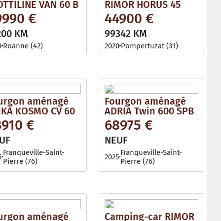
OTTILINE VAN 60 B
RIMOR HORUS 45
9990 €
44900 €
200 KM
99342 KM
3
Roanne (42)
2020
Pompertuzat (31)
urgon aménagé
Fourgon aménagé
IKA KOSMO CV 60
ADRIA Twin 600 SPB
3910 €
68975 €
UF
NEUF
Franqueville-Saint-
Franqueville-Saint-
5
2025
Pierre (76)
Pierre (76)
urgon aménagé
Camping-car RIMOR