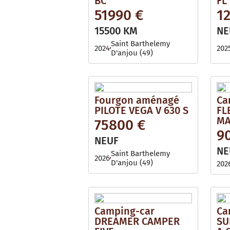
BC
FL
51990 €
1
15500 KM
NE
Saint Barthelemy
2024
202
D'anjou (49)
Fourgon aménagé
Ca
PILOTE VEGA V 630 S
FL
MA
75800 €
9
NEUF
NE
Saint Barthelemy
2026
D'anjou (49)
202
Camping-car
Ca
DREAMER CAMPER
SU