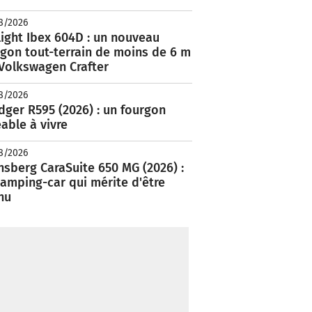
8/2026
ight Ibex 604D : un nouveau
rgon tout-terrain de moins de 6 m
 Volkswagen Crafter
8/2026
ger R595 (2026) : un fourgon
able à vivre
8/2026
nsberg CaraSuite 650 MG (2026) :
amping-car qui mérite d'être
nu