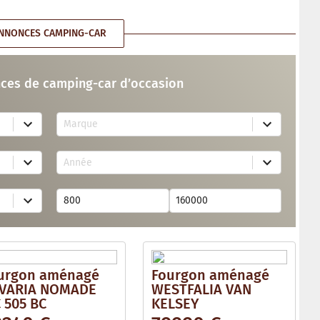
NNONCES CAMPING-CAR
ces de camping-car d’occasion
7
Marque
4
r
e
2
s
Année
6
u
r
l
e
t
s
s
u
a
l
v
t
a
s
i
a
l
v
a
urgon aménagé
Fourgon aménagé
a
b
i
VARIA NOMADE
WESTFALIA VAN
l
l
e
 505 BC
KELSEY
a
b