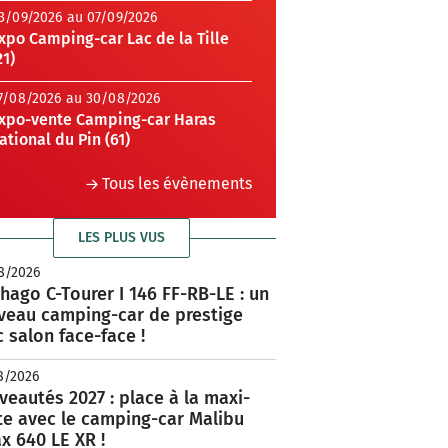
3/09/2026 au 07/09/2026
xpo Camping-car Lac de la Tille
21)
7/08/2026 au 30/08/2026
xpo-vente Camping-car Haras
ational du Pin (61)
Tous les évènements
LES PLUS VUS
8/2026
hago C-Tourer I 146 FF-RB-LE : un
veau camping-car de prestige
 salon face-face !
8/2026
eautés 2027 : place à la maxi-
te avec le camping-car Malibu
x 640 LE XR !