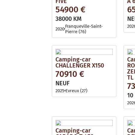
FIVE
A 
54900 €
6
38000 KM
NE
Franqueville-Saint-
202
2020
Pierre (76)
Camping-car
Ca
CHALLENGER X150
RO
ZE
70910 €
TL
NEUF
7
2025
Evreux (27)
10
202
Camping-car
Ca