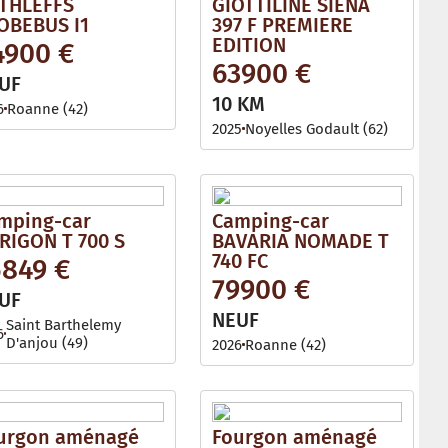
THLEFFS
GIOTTILINE SIENA
OBEBUS I1
397 F PREMIERE
EDITION
4900 €
63900 €
UF
10 KM
6
Roanne (42)
2025
Noyelles Godault (62)
mping-car
Camping-car
RIGON T 700 S
BAVARIA NOMADE T
740 FC
5849 €
79900 €
UF
NEUF
Saint Barthelemy
6
D'anjou (49)
2026
Roanne (42)
urgon aménagé
Fourgon aménagé