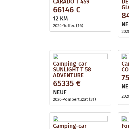
CARADO T 459
DE
GL
66146 €
8
12 KM
NE
2024
Ruffec (16)
202
Camping-car
Ca
SUNLIGHT T 58
CO
ADVENTURE
7
65335 €
NE
NEUF
202
2026
Pompertuzat (31)
Camping-car
Fo