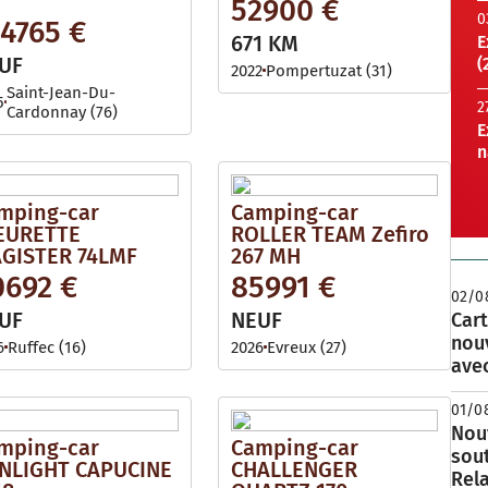
52900 €
0
24765 €
671 KM
E
UF
(
2022
Pompertuzat (31)
Saint-Jean-Du-
5
2
Cardonnay (76)
E
n
mping-car
Camping-car
EURETTE
ROLLER TEAM Zefiro
GISTER 74LMF
267 MH
0692 €
85991 €
02/0
UF
NEUF
Cart
nou
6
Ruffec (16)
2026
Evreux (27)
avec
01/0
Nouv
mping-car
Camping-car
sou
NLIGHT CAPUCINE
CHALLENGER
Rela