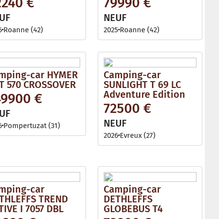
2240 €
79990 €
l
e
UF
NEUF
6
Roanne (42)
2025
Roanne (42)
mping-car HYMER
Camping-car
T 570 CROSSOVER
SUNLIGHT T 69 LC
Adventure Edition
49900 €
72500 €
UF
NEUF
6
Pompertuzat (31)
2026
Evreux (27)
mping-car
Camping-car
THLEFFS TREND
DETHLEFFS
TIVE I 7057 DBL
GLOBEBUS T4