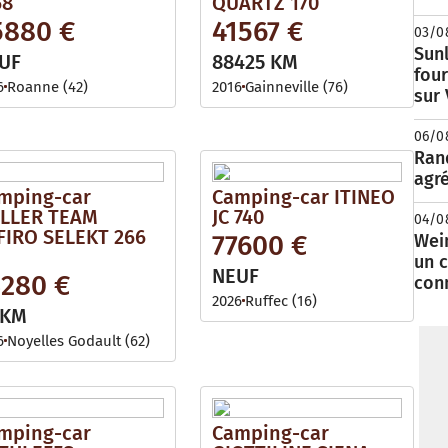
68
QUARTZ 170
5880 €
41567 €
03/0
Sunl
UF
88425 KM
fou
6
Roanne (42)
2016
Gainneville (76)
sur
06/0
Rand
agré
mping-car
Camping-car ITINEO
LLER TEAM
JC 740
04/0
FIRO SELEKT 266
77600 €
Wei
un c
NEUF
3280 €
con
2026
Ruffec (16)
 KM
6
Noyelles Godault (62)
mping-car
Camping-car