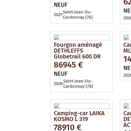
6
i
l
NEUF
l
e
NE
a
Saint-Jean-Du-
2027
b
Cardonnay (76)
202
l
e
Fourgon aménagé
Ca
DETHLEFFS
ML
Globetrail 600 DR
1
86945 €
NE
NEUF
202
Saint-Jean-Du-
2026
Cardonnay (76)
Camping-car LAIKA
Ca
KOSMO L 319
DE
AC
78910 €