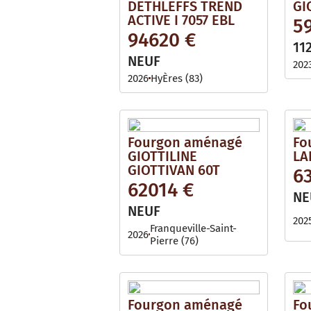
DETHLEFFS TREND
GI
ACTIVE I 7057 EBL
5
94620 €
11
NEUF
202
2026
HyÈres (83)
Fourgon aménagé
Fo
GIOTTILINE
LA
GIOTTIVAN 60T
6
62014 €
NE
NEUF
202
Franqueville-Saint-
2026
Pierre (76)
Fourgon aménagé
Fo