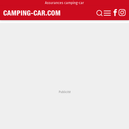
Assurances camping-car
S'abonner
Boutique
Newsletter
Annonces
Podcasts
Vidéos
Actualités
Essais
Accueil & stationnement
Accessoires
Achat & vente
Fourgons & Vans