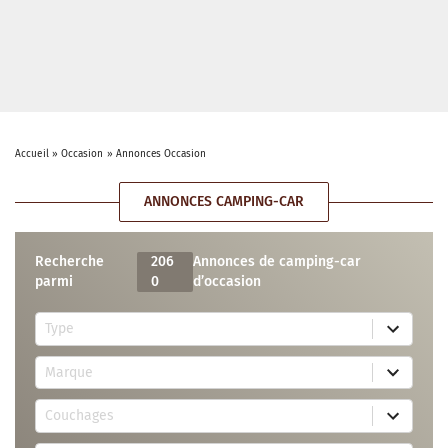
Accueil
»
Occasion
»
Annonces Occasion
ANNONCES CAMPING-CAR
Recherche
206
Annonces de camping-car
parmi
0
d’occasion
5
Type
r
e
7
s
Marque
4
u
r
l
3
e
t
Couchages
0
s
s
r
u
a