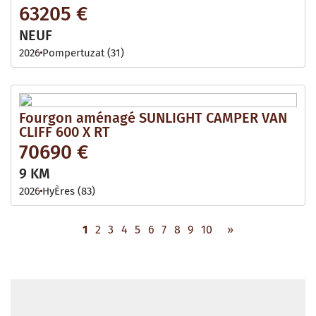
63205 €
NEUF
2026
Pompertuzat (31)
Fourgon aménagé SUNLIGHT CAMPER VAN
CLIFF 600 X RT
70690 €
9 KM
2026
HyÈres (83)
1
2
3
4
5
6
7
8
9
10
»