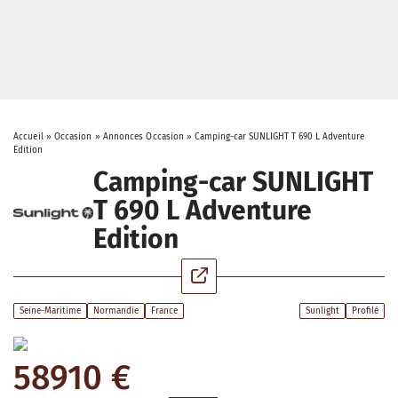
Accueil
»
Occasion
»
Annonces Occasion
»
Camping-car SUNLIGHT T 690 L Adventure
Edition
Camping-car SUNLIGHT
T 690 L Adventure
Edition
Seine-Maritime
Normandie
France
Sunlight
Profilé
58910 €