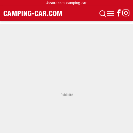
Assurances camping-car
S'abonner
Boutique
Newsletter
Annonces
Podcasts
Vidéos
Actualités
Essais
Accueil & stationnement
Accessoires
Achat & vente
Fourgons & Vans