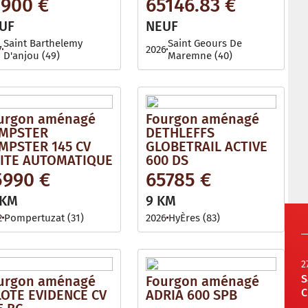
3900 €
65146.83 €
UF
NEUF
Saint Barthelemy
Saint Geours De
7
2026
D'anjou (49)
Maremne (40)
urgon aménagé
Fourgon aménagé
MPSTER
DETHLEFFS
MPSTER 145 CV
GLOBETRAIL ACTIVE
ITE AUTOMATIQUE
600 DS
5990 €
65785 €
 KM
9 KM
2
Pompertuzat (31)
2026
HyÈres (83)
2
S
urgon aménagé
Fourgon aménagé
C
LOTE EVIDENCE CV
ADRIA 600 SPB