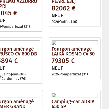
PREMO AZZURRO
PEARL 63LJ
PRI
82062 €
9045 €
NEUF
UF
2026
Ruffec (16)
6
Pompertuzat (31)
urgon aménagé
Fourgon aménagé
RUSCO CV 600 DB
LAIKA KOSMO CV 50
5894 €
79305 €
UF
NEUF
Saint-Jean-Du-
2026
Pompertuzat (31)
6
Cardonnay (76)
urgon aménagé
Camping-car ADRIA
MER GRAND
650 SP