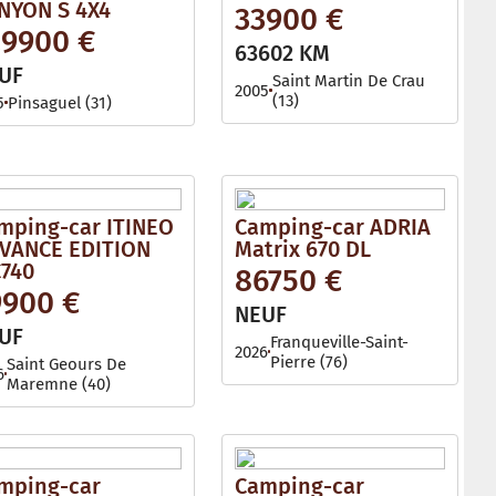
NYON S 4X4
33900 €
29900 €
63602 KM
UF
Saint Martin De Crau
2005
(13)
5
Pinsaguel (31)
mping-car ITINEO
Camping-car ADRIA
VANCE EDITION
Matrix 670 DL
740
86750 €
9900 €
NEUF
UF
Franqueville-Saint-
2026
Pierre (76)
Saint Geours De
6
Maremne (40)
mping-car
Camping-car