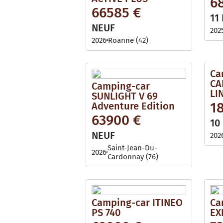
6
i
l
66585 €
l
e
11
a
b
NEUF
202
l
e
2026
Roanne (42)
Ca
CA
Camping-car
LIN
SUNLIGHT V 69
1
Adventure Edition
63900 €
10
NEUF
202
Saint-Jean-Du-
2026
Cardonnay (76)
Camping-car ITINEO
Ca
PS 740
EX