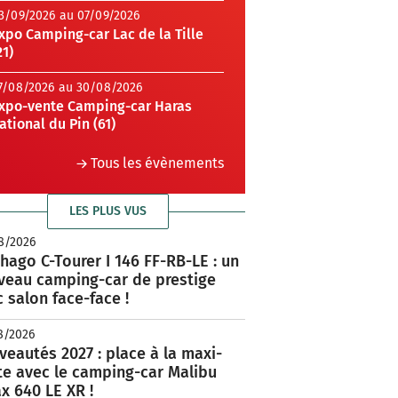
3/09/2026 au 07/09/2026
xpo Camping-car Lac de la Tille
21)
7/08/2026 au 30/08/2026
xpo-vente Camping-car Haras
ational du Pin (61)
Tous les évènements
LES PLUS VUS
8/2026
hago C-Tourer I 146 FF-RB-LE : un
veau camping-car de prestige
 salon face-face !
8/2026
eautés 2027 : place à la maxi-
te avec le camping-car Malibu
x 640 LE XR !