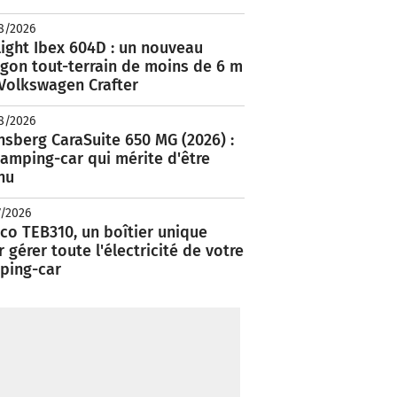
8/2026
ight Ibex 604D : un nouveau
rgon tout-terrain de moins de 6 m
 Volkswagen Crafter
8/2026
nsberg CaraSuite 650 MG (2026) :
amping-car qui mérite d'être
nu
7/2026
co TEB310, un boîtier unique
 gérer toute l'électricité de votre
ping-car