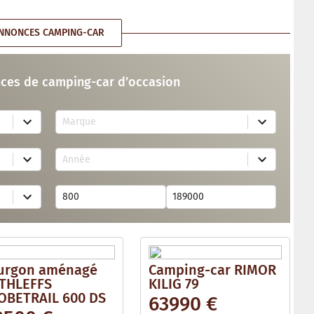
NNONCES CAMPING-CAR
ces de camping-car d’occasion
7
Marque
3
r
e
1
s
Année
7
u
r
l
e
t
s
s
u
a
l
v
t
a
s
i
a
l
v
a
urgon aménagé
Camping-car RIMOR
a
b
i
THLEFFS
KILIG 79
l
l
e
OBETRAIL 600 DS
63990 €
a
b