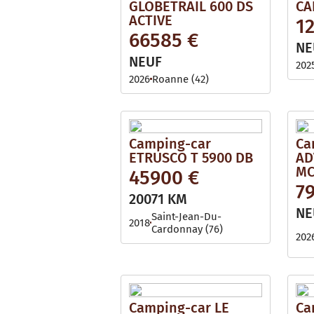
GLOBETRAIL 600 DS
CA
ACTIVE
1
66585 €
NE
NEUF
202
2026
Roanne (42)
Camping-car
Ca
ETRUSCO T 5900 DB
AD
MC
45900 €
7
20071 KM
NE
Saint-Jean-Du-
2018
Cardonnay (76)
202
Camping-car LE
Ca