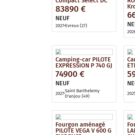
Compact Select DC
RO
Kr
83890 €
6
NEUF
NE
2027
Evreux (27)
202
Camping-car PILOTE
Ca
EXPRESSION P 740 GJ
ET
74900 €
5
NEUF
NE
Saint Barthelemy
2027
202
D'anjou (49)
Fourgon aménagé
Fo
PILOTE VEGA V 600 G
LA