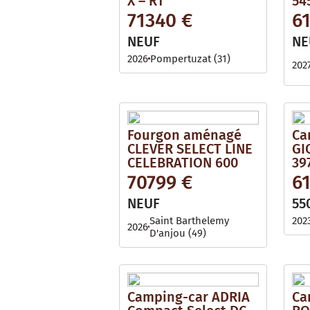
X – RT
54
71340 €
6
NEUF
NE
2026
Pompertuzat (31)
202
Fourgon aménagé
Ca
CLEVER SELECT LINE
GI
CELEBRATION 600
39
70799 €
6
NEUF
55
Saint Barthelemy
202
2026
D'anjou (49)
Camping-car ADRIA
Ca