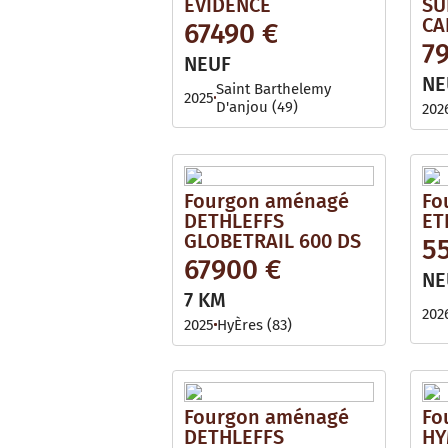
EVIDENCE
SU
CA
67490 €
7
NEUF
NE
Saint Barthelemy
2025
D'anjou (49)
202
Fourgon aménagé
Fo
DETHLEFFS
ET
GLOBETRAIL 600 DS
5
67900 €
NE
7 KM
202
2025
HyÈres (83)
Fourgon aménagé
Fo
DETHLEFFS
HY