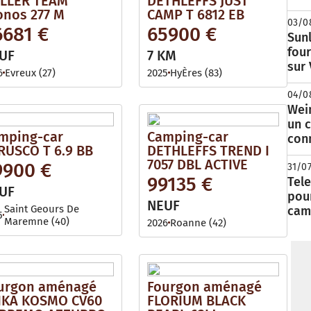
LLER TEAM
DETHLEFFS JUST
onos 277 M
CAMP T 6812 EB
03/0
6681 €
65900 €
Sunl
fou
UF
7 KM
sur
6
Evreux (27)
2025
HyÈres (83)
04/0
Wei
un c
mping-car
Camping-car
con
RUSCO T 6.9 BB
DETHLEFFS TREND I
7057 DBL ACTIVE
9900 €
31/0
99135 €
Tele
UF
pour
NEUF
Saint Geours De
cam
5
Maremne (40)
2026
Roanne (42)
urgon aménagé
Fourgon aménagé
IKA KOSMO CV60
FLORIUM BLACK