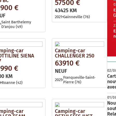
5 BC
57500 €
0
1900 €
43425 KM
E
UF
(
2021
Gainneville (76)
Saint Barthelemy
7
2
D'anjou (49)
E
n
mping-car
Camping-car
OTTILINE SIENA
CHALLENGER 250
7
63910 €
1990 €
NEUF
02/0
00 KM
Cart
Franqueville-Saint-
2025
nou
Pierre (76)
3
Roanne (42)
avec
01/0
Nouv
sou
mping-car
Camping-car
Rela