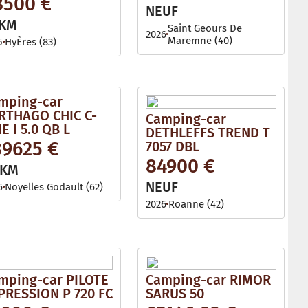
8500 €
l
NEUF
e
 KM
Saint Geours De
2026
Maremne (40)
5
HyÈres (83)
mping-car
RTHAGO CHIC C-
Camping-car
E I 5.0 QB L
DETHLEFFS TREND T
89625 €
7057 DBL
84900 €
 KM
NEUF
6
Noyelles Godault (62)
2026
Roanne (42)
mping-car PILOTE
Camping-car RIMOR
PRESSION P 720 FC
SARUS 50