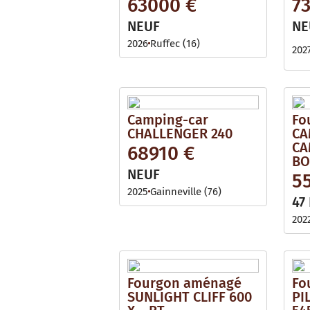
63000 €
7
NEUF
NE
2026
Ruffec (16)
202
Camping-car
Fo
CHALLENGER 240
CA
CA
68910 €
BO
NEUF
5
2025
Gainneville (76)
47
202
Fourgon aménagé
Fo
SUNLIGHT CLIFF 600
PI