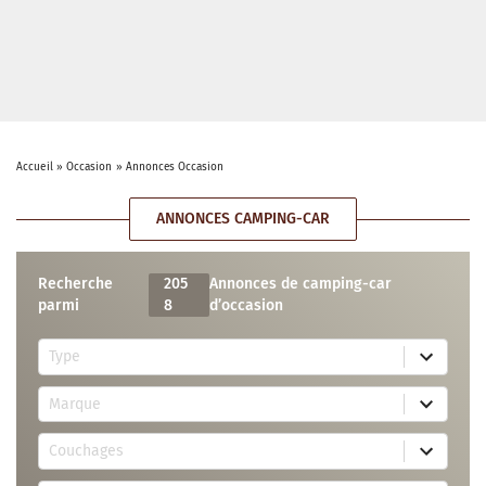
Accueil
»
Occasion
»
Annonces Occasion
ANNONCES CAMPING-CAR
Recherche
205
Annonces de camping-car
parmi
8
d’occasion
5
Type
r
e
7
s
Marque
4
u
r
l
3
e
t
Couchages
0
s
s
r
u
a