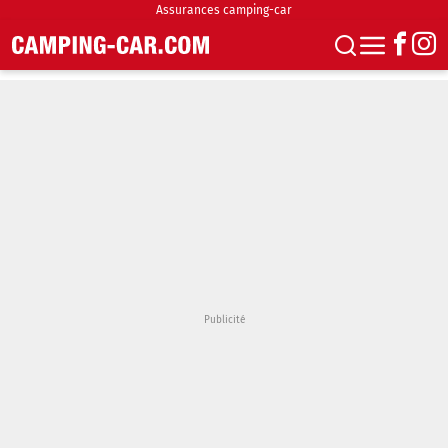
Assurances camping-car
S'abonner
Boutique
Newsletter
Annonces
Podcasts
Vidéos
Actualités
Essais
Accueil & stationnement
Accessoires
Achat & vente
Fourgons & Vans