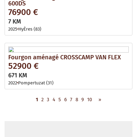
600DS
76900 €
7 KM
2025
HyÈres (83)
Fourgon aménagé CROSSCAMP VAN FLEX
52900 €
671 KM
2022
Pompertuzat (31)
1
2
3
4
5
6
7
8
9
10
»